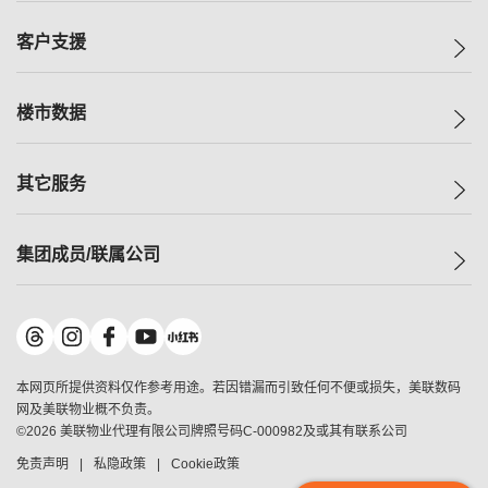
集团动态
一手新房
客户支援
人才招募
买房
网站地图
上车
自助放盘
楼市数据
减价
专业经纪人
低价
分行网络
指数
其它服务
美联豪宅
查询热线
信心指数
独家楼盘
联络我们
最新成交
小区专页
租房
集团成员/联属公司
按揭计算机
历史成交
大湾区专页
居屋专页
负担能力计算机
成交数据
楼市资讯
买卖流程
美联物业
转按计算机
小区成交排行榜
美联精英会
鋑联控股
*
缴款方式
地区百科
美联慈善基金
美联工商铺
*
本网页所提供资料仅作参考用途。若因错漏而引致任何不便或损失，美联数码
美善会
美联中国
网及美联物业概不负责。
地产经纪人管理协会
©
2026
美联物业代理有限公司牌照号码C-000982及或其有联系公司
美联澳门
申报已递交的购楼开盘
免责声明
私隐政策
Cookie政策
美联金融集团