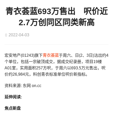
青衣荟蓝693万售出 呎价近
2.7万创同区同类新高
2022-04-03
宏安地产(01243)旗下
青衣
荟蓝
于周六、日(2、3日)沽出约4
个单位，包括一宗破顶成交，据成交纪录册，项目19楼
A01室，实用面积257方呎，于周六以693.5万元售出，呎
价约26,984元，料创青衣标准单位呎价新指标。
资料来源: 东网 on.cc
延伸阅读:
焦点新盘