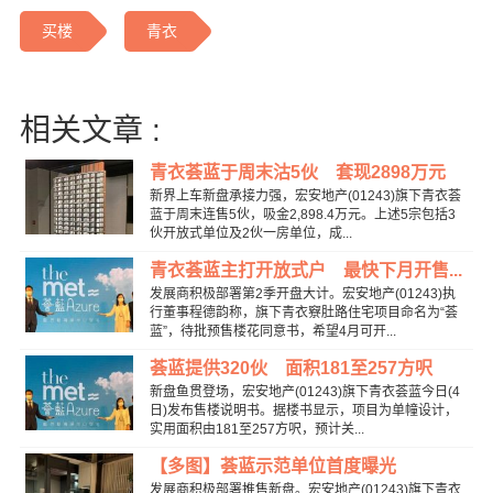
买楼
青衣
相关文章 :
青衣荟蓝于周末沽5伙 套现2898万元
新界上车新盘承接力强，宏安地产(01243)旗下青衣荟
蓝于周末连售5伙，吸金2,898.4万元。上述5宗包括3
伙开放式单位及2伙一房单位，成...
青衣荟蓝主打开放式户 最快下月开售...
发展商积极部署第2季开盘大计。宏安地产(01243)执
行董事程德韵称，旗下青衣竂肚路住宅项目命名为“荟
蓝”，待批预售楼花同意书，希望4月可开...
荟蓝提供320伙 面积181至257方呎
新盘鱼贯登场，宏安地产(01243)旗下青衣荟蓝今日(4
日)发布售楼说明书。据楼书显示，项目为单幢设计，
实用面积由181至257方呎，预计关...
【多图】荟蓝示范单位首度曝光
发展商积极部署推售新盘。宏安地产(01243)旗下青衣