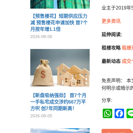
业主于2019
【预售楼花】短期供应压力
更多资讯
减 预售楼花申请加快 首7个
月按年增1.1倍
延伸阅读:
2026-08-06
租楼攻略
租楼
最新动态
成交
免责声明： 
何明示或暗示
【新盘吸纳强劲】 首7个月
分享:
一手私宅成交涉约667万平
方呎 创7年同期新高！
Wha
F
2026-08-05