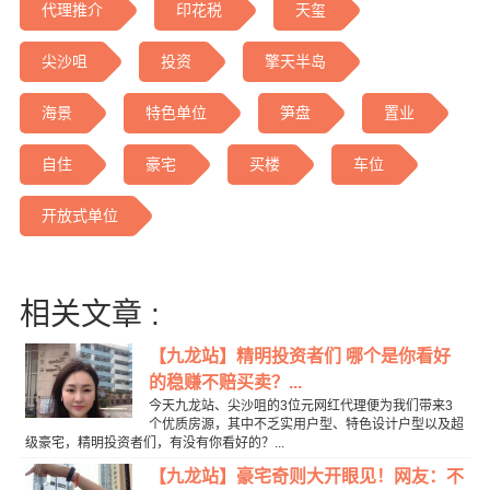
代理推介
印花税
天玺
尖沙咀
投资
擎天半岛
海景
特色单位
笋盘
置业
自住
豪宅
买楼
车位
开放式单位
相关文章 :
【九龙站】精明投资者们 哪个是你看好
的稳赚不赔买卖？...
今天九龙站、尖沙咀的3位元网红代理便为我们带来3
个优质房源，其中不乏实用户型、特色设计户型以及超
级豪宅，精明投资者们，有没有你看好的？...
【九龙站】豪宅奇则大开眼见！网友：不