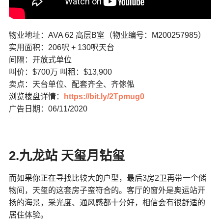
物业地址：AVA 62 高层B室（物业编号：M200257985）
实用面积：206呎 + 130呎天台
间隔：开放式单位
叫价：$700万 叫租：$13,900
卖点：天台单位、配套齐全、齐傢俬
浏览楼盘详情：
https://bit.ly/2Tpmug0
广告日期：06/11/2020
2.九龙站 天玺月钻玺
而如果你正在寻找比较大的户型，最后3房2卫再带一个储
物间，天玺的这套房子蛮符合的。客厅的窗外是奥运站开
扬的海景，采光度、通风感都十分好，相信会有很舒适的
居住体验。