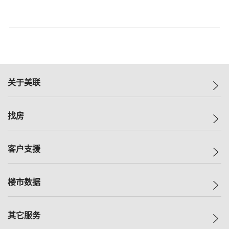
关于美联
美联集团
找房
投资者关系
集团动态
一手新房
客户支援
人才招募
买房
网站地图
上车
自助放盘
楼市数据
减价
专业经纪人
低价
分行网络
指数
其它服务
美联豪宅
查询热线
信心指数