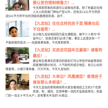
要让贫穷限制想像力！...
今天厚莉带来的房源可以说相当厉害，除了有最近在网
上大火的凯旋门神仙户型以外，还有买1331平方呎房
送541平方呎平台的顶级凤凰楼层房源，迫不...
【九龙站】住在这样的房子里 隔离也忍
不住偷笑！...
尖沙咀九龙站地段因为是交通枢纽，被不少人称为“宇
宙中心”，但准买家们必须了解，事实上这里还有一个
不能拒绝的卖点——无敌维港海景。今天厚莉就带...
【九龙站】买房送花园车位豪装？请看到
最后！...
建议有在香港买房意向的朋友们可以早些开始留意现阶
段香港的楼价状况、人气较旺的成交地区、自己心仪的
楼盘等，以便万事具备、只欠开关。今天九龙站的...
【九龙站】大单边？凤凰楼层？香港房子
竟有那么多密语？...
今天九龙站的厚莉继续带大家去看地段之王的3个优质
房源，有、通风、实用率都一流的天玺高层单位；凯旋
门的一百五十平方大户；还有擎天半岛的“大单边...