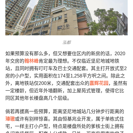
泓都
如果预算没有那么多，但又想要住区内的新房的话，2020
年交房的
翰林峰
肯定最为理想。不仅临近坚尼地城地铁
站，且同时拥有叮叮车及巴士交通配套。其主打开放式至2
房的小户型，实用面积在174至1,258平方呎之间。除此之
外，离地铁站仅200米，交通配套出众的
嘉辉花园
，虽然有
一定楼龄，但近年外墙翻新，加上屋苑式管理，使得它比
同区其他年长楼盘高几个层级。
倘若再拔高一些预算，距离坚尼地城站几分钟步行距离的
瑧璈
或许有别样惊喜。其由恒基兆业开发，属于单栋式住
宅，一样主打小户型，特点是楼盘所处的爹核士街上拥有