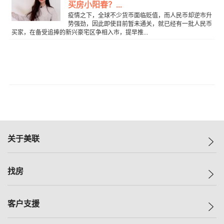
买房小阳春？...
疫情之下，全球不少货币面临贬值，而人民币却逆市升
势强劲，因此即使目前暂未通关，就已经有一批人民币
买家，在备受追捧的新兴豪宅区争相入市，提早推...
关于美联
美联集团
找房
投资者关系
集团动态
一手新房
客户支援
人才招募
买房
网站地图