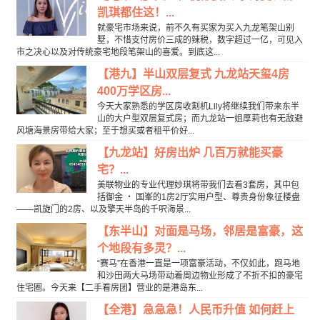
凯琪都住这！...
就豪宅市场来说，前不久有买家为买入九龙笔架山别
墅，不惜支付房价三成的辣税，数字超过一亿，可见入
市之决心以及对传统豪宅地段笔架山的喜爱。到底这...
【港九】半山双层复式 九龙站天玺4房
400万学区房...
今天大家熟悉的学区房收割机Lily将继续我们带来东半
山的大户型双层复式房；而九龙站一姐厚莉也有无敌避
风塘海景房带给大家；至于想买或者租平价好...
【九龙站】好房出炉 几百万就能买豪
宅？...
美联物业的专业代理妙琪将带我们去看3套房，其中包
括御金 ‧ 国峯的1房2厅实用户型、尊贵身份象征楼盘
——凯旋门的2房、以及擎天半岛的千呎海景...
【东半山】对面是马场，邻居是富豪，这
个地段有多灵？...
“赛马”在香港一直是一项富豪活动，不仅如此，跑马地
和沙田两大马场带动着周边物业形成了不折不扣的豪宅
住宅圈。今天来【二手看房团】营业的是港岛东...
【全港】急急急！人民币升值 如何赶上