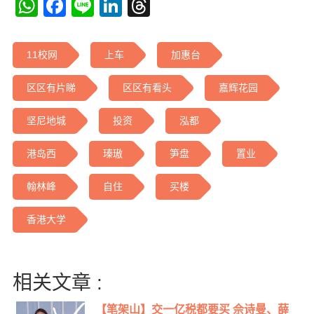
WhatsApp
Facebook
Line
LinkedIn
Threads
11校网
上车
加惠台
区区有片睇
区区有看头
嘉辉花园
坚尼地城
投资
泓都
港岛西
瑧璈
笋盘
置业
翰林峰
自住
买楼
香港大学
相关文章 :
【笔架山】交一亿税都要买 佘诗曼、薛