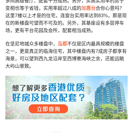
多间高级餐厅、配套十分成熟。另外，买高实用率的房子
变相也等于省钱，实用率超过八成的
加惠台
合你心意吗？
这里7楼以上才是的住宅，连窗台实用率达到83%，那是现
在的新楼盘可望而不可及的。另外，其基座设有多层停车
场，更有平台花园及会所，配套相当成熟。
在坚尼地城众多楼盘中，
泓都
不仅是区内最具规模的楼盘
之一，更是真正的临海住宅，其中楼盘内有7成房子都享有
海景，可以望到西九龙沿岸至西博寮海峡之余，还能远眺
大屿山景致。