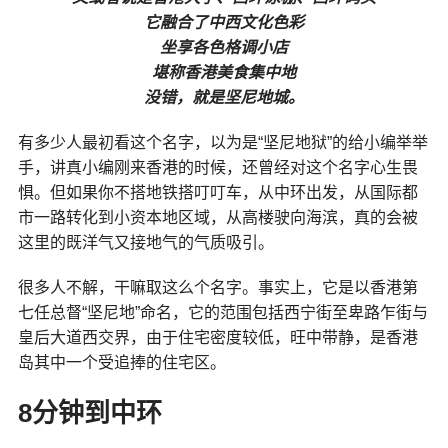
它融合了中西文化色彩
坐享各色格调小店
堪称香港美食集中地
没错，就是坚尼地城。
有多少人最初看这个名字，以为是“坚尼地狱”的给小编举举
手，讲真小编刚来香港的时候，还曾经对这个名字心生畏
惧。但如果你不搭地铁搭叮叮车，从中环出发，从国际都
市一路转化到小资本地区域，从高楼驶向海滨，真的会被
这里的既洋气又接地气的气质吸引。
很多人不解，干嘛取这么个名字。事实上，它是以香港第
七任总督“坚尼地”命名，它的范围包括西宁街至卑路乍街与
皇后大道西交界，由于住宅密度较低，旺中带静，是香港
岛其中一个受追捧的住宅区。
8分钟到中环