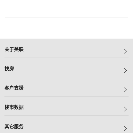
关于美联
美联集团
找房
投资者关系
集团动态
一手新房
客户支援
人才招募
买房
网站地图
上车
自助放盘
楼市数据
减价
专业经纪人
低价
分行网络
指数
其它服务
美联豪宅
查询热线