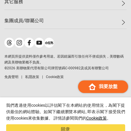
其它服務
美聯豪宅
查詢熱線
信心指數
獨家樓盤
聯絡我們
最新成交
屋苑專頁
租盤
集團成員/聯屬公司
按揭計算機
歷史成交
大灣區專頁
居屋專頁
負擔能力計算機
成交數據
樓市資訊
買賣流程
美聯物業
轉按計算機
屋苑成交排行榜
美聯精英會
鋑聯控股
*
繳款方式
地區百科
美聯慈善基金
美聯工商舖
*
本網頁所提供資料僅作參考用途。若因錯漏而引致任何不便或損失，美聯數碼
美善會
美聯中國
網及美聯物業概不負責。
地產代理管理協會
©
2026
美聯物業代理有限公司牌照號碼C-000982及或其有聯繫公司
美聯澳門
申報已遞交的購樓意向登記
免責聲明
私隱政策
Cookie政策
美聯金融集團
我要放盤
美聯移民顧問
美聯升學顧問
美聯測量師行
我們透過使用cookies以評估閣下在本網站的使用情況，為閣下提
香港置業
供最佳的網站體驗。如閣下繼續瀏覽本網站, 即表示閣下接受我們
使用cookies來收集數據。 詳情請參閱我們的
Cookie政策
。
經絡按揭
美聯會
同意