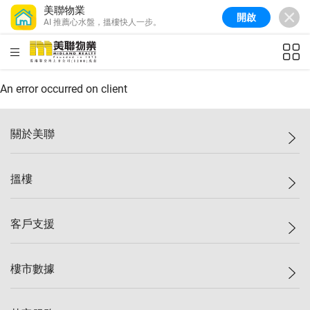
美聯物業
開啟
AI 推薦心水盤，搵樓快人一步。
美聯信心指數
77.1
較上週
0.7%
較上月
-0.4%
(
03/08/2026
)
HKD
ft²
全港樓價指數
149.1
較上週
0%
較上月
0.4%
(
03/08/2026
)
An error occurred on client
港島樓價指數
157.4
較上週
-0.3%
較上月
-0.8%
(
03/08/2026
)
關於美聯
九龍樓價指數
156.4
較上週
-0.1%
較上月
0.3%
(
03/08/2026
)
美聯集團
搵樓
新界樓價指數
134.8
較上週
0.1%
較上月
0.9%
(
03/08/2026
)
投資者關係
美聯信心指數
77.1
較上週
0.7%
較上月
-0.4%
(
03/08/2026
)
集團動態
一手新盤
客戶支援
人才招募
二手盤
網站地圖
上車
自助放盤
樓市數據
減價
專業代理
低水
分行網絡
樓價指數