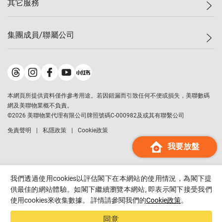
其它服務
美聯豪宅
查詢熱線
信心指數
獨家樓盤
聯絡我們
最新成交
屋苑專頁
租盤
集團成員/聯屬公司
按揭計算機
歷史成交
大灣區專頁
居屋專頁
負擔能力計算機
成交數據
樓市資訊
買賣流程
美聯物業
轉按計算機
屋苑成交排行榜
美聯精英會
鋑聯控股
*
繳款方式
地區百科
美聯慈善基金
美聯工商舖
*
本網頁所提供資料僅作參考用途。若因錯漏而引致任何不便或損失，美聯數碼
美善會
美聯中國
網及美聯物業概不負責。
地產代理管理協會
©
2026
美聯物業代理有限公司牌照號碼C-000982及或其有聯繫公司
美聯澳門
申報已遞交的購樓意向登記
免責聲明
私隱政策
Cookie政策
美聯金融集團
我要放盤
美聯移民顧問
美聯升學顧問
美聯測量師行
我們透過使用cookies以評估閣下在本網站的使用情況，為閣下提
香港置業
供最佳的網站體驗。如閣下繼續瀏覽本網站, 即表示閣下接受我們
使用cookies來收集數據。 詳情請參閱我們的
Cookie政策
。
經絡按揭
美聯會
同意