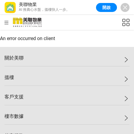
美聯物業
開啟
AI 推薦心水盤，搵樓快人一步。
美聯信心指數
77.1
較上週
0.7%
較上月
-0.4%
(
03/08/2026
)
HKD
ft²
全港樓價指數
149.1
較上週
0%
較上月
0.4%
(
03/08/2026
)
An error occurred on client
港島樓價指數
157.4
較上週
-0.3%
較上月
-0.8%
(
03/08/2026
)
關於美聯
九龍樓價指數
156.4
較上週
-0.1%
較上月
0.3%
(
03/08/2026
)
美聯集團
搵樓
新界樓價指數
134.8
較上週
0.1%
較上月
0.9%
(
03/08/2026
)
投資者關係
美聯信心指數
77.1
較上週
0.7%
較上月
-0.4%
(
03/08/2026
)
集團動態
一手新盤
客戶支援
人才招募
二手盤
網站地圖
上車
自助放盤
樓市數據
減價
專業代理
低水
分行網絡
樓價指數