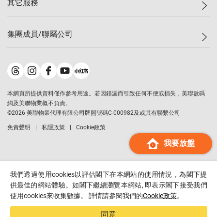
其它服務
美聯豪宅
查詢熱線
信心指數
獨家樓盤
聯絡我們
最新成交
屋苑專頁
租盤
集團成員/聯屬公司
按揭計算機
歷史成交
大灣區專頁
居屋專頁
負擔能力計算機
成交數據
樓市資訊
買賣流程
美聯物業
轉按計算機
屋苑成交排行榜
美聯精英會
鋑聯控股
*
繳款方式
地區百科
美聯慈善基金
美聯工商舖
*
本網頁所提供資料僅作參考用途。若因錯漏而引致任何不便或損失，美聯數碼
美善會
美聯中國
網及美聯物業概不負責。
地產代理管理協會
©
2026
美聯物業代理有限公司牌照號碼C-000982及或其有聯繫公司
美聯澳門
申報已遞交的購樓意向登記
免責聲明
私隱政策
Cookie政策
美聯金融集團
我要放盤
美聯移民顧問
美聯升學顧問
美聯測量師行
我們透過使用cookies以評估閣下在本網站的使用情況，為閣下提
香港置業
供最佳的網站體驗。如閣下繼續瀏覽本網站, 即表示閣下接受我們
使用cookies來收集數據。 詳情請參閱我們的
Cookie政策
。
經絡按揭
美聯會
同意