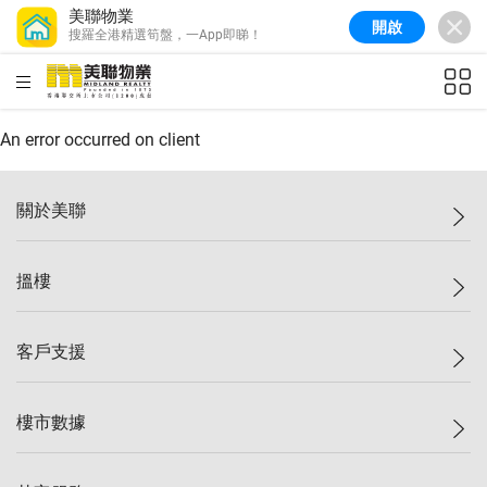
美聯物業
開啟
搜羅全港精選筍盤，一App即睇！
美聯信心指數
77.1
較上週
0.7%
較上月
-0.4%
(
03/08/2026
)
HKD
ft²
全港樓價指數
149.1
較上週
0%
較上月
0.4%
(
03/08/2026
)
An error occurred on client
港島樓價指數
157.4
較上週
-0.3%
較上月
-0.8%
(
03/08/2026
)
關於美聯
九龍樓價指數
156.4
較上週
-0.1%
較上月
0.3%
(
03/08/2026
)
美聯集團
搵樓
新界樓價指數
134.8
較上週
0.1%
較上月
0.9%
(
03/08/2026
)
投資者關係
美聯信心指數
77.1
較上週
0.7%
較上月
-0.4%
(
03/08/2026
)
集團動態
一手新盤
客戶支援
人才招募
二手盤
網站地圖
上車
自助放盤
樓市數據
減價
專業代理
低水
分行網絡
樓價指數