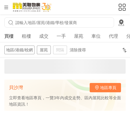
HKD
ft²
買樓
租樓
成交
一手
屋苑
車位
代理
地區/港鐵/校網
屋苑
間隔
清除搜尋
貝沙灣
地區專頁
立即查看地區專頁，一覽3年內成交走勢、區內屋苑比較等全面
地區資訊！