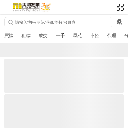
HKD
ft²
買樓
租樓
成交
一手
屋苑
車位
代理