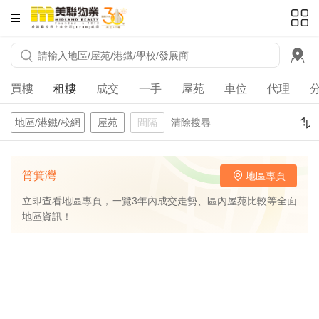
HKD
ft²
買樓
租樓
成交
一手
屋苑
車位
代理
地區/港鐵/校網
屋苑
間隔
清除搜尋
筲箕灣
地區專頁
立即查看地區專頁，一覽3年內成交走勢、區內屋苑比較等全面
地區資訊！