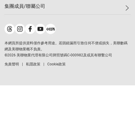
最新成交
屋苑專頁
租盤
集團成員/聯屬公司
按揭計算機
歷史成交
大灣區專頁
居屋專頁
負擔能力計算機
成交數據
樓市資訊
買賣流程
美聯物業
轉按計算機
屋苑成交排行榜
美聯精英會
鋑聯控股
繳款方式
地區百科
美聯慈善基金
美聯工商舖
本網頁所提供資料僅作參考用途。若因錯漏而引致任何不便或損失，美聯數碼
美善會
美聯中國
網及美聯物業概不負責。
地產代理管理協會
©
2026
美聯物業代理有限公司牌照號碼C-000982及或其有聯繫公司
美聯澳門
申報已遞交的購樓意向登記
免責聲明
私隱政策
Cookie政策
美聯金融集團
美聯移民顧問
美聯升學顧問
美聯測量師行
香港置業
經絡按揭
美聯會
美聯大學堂
駿聯信貸