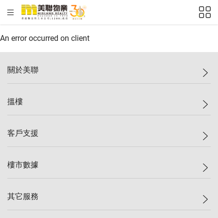
HKD
ft²
An error occurred on client
關於美聯
美聯集團
搵樓
投資者關係
集團動態
一手新盤
客戶支援
人才招募
二手盤
網站地圖
上車
自助放盤
樓市數據
減價
專業代理
低水
分行網絡
樓價指數
其它服務
美聯豪宅
查詢熱線
信心指數
獨家樓盤
聯絡我們