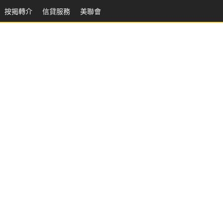
按揭轉介
信貸服務
美聯會