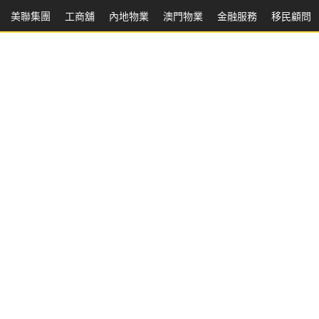
美聯集團
工商舖
內地物業
澳門物業
金融服務
移民顧問