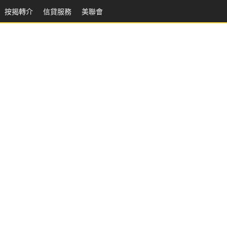
按揭轉介
信貸服務
美聯會