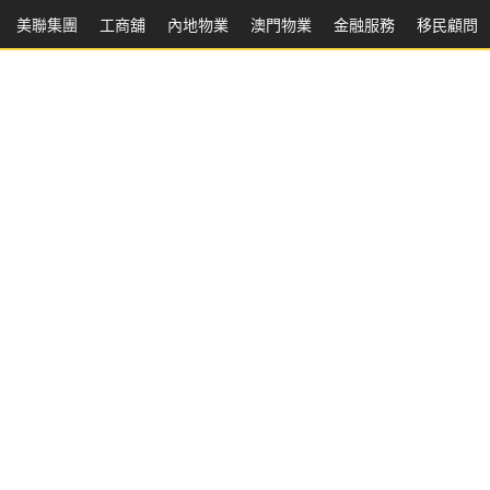
美聯集團
工商舖
內地物業
澳門物業
金融服務
移民顧問