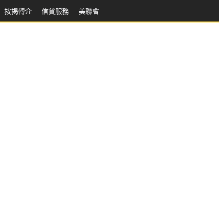
按揭轉介
信貸服務
美聯會