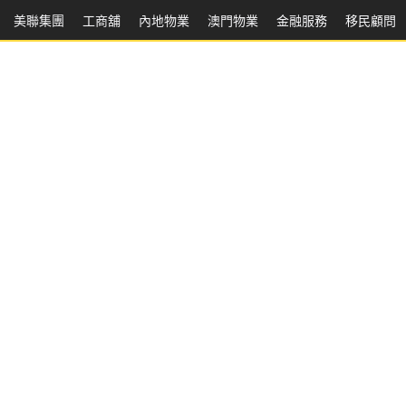
美聯集團
工商舖
內地物業
澳門物業
金融服務
移民顧問