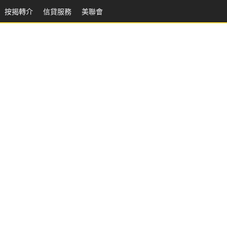
按揭轉介
信貸服務
美聯會