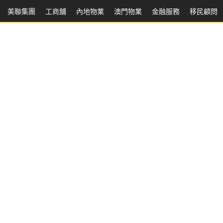
美聯集團
工商舖
內地物業
澳門物業
金融服務
移民顧問