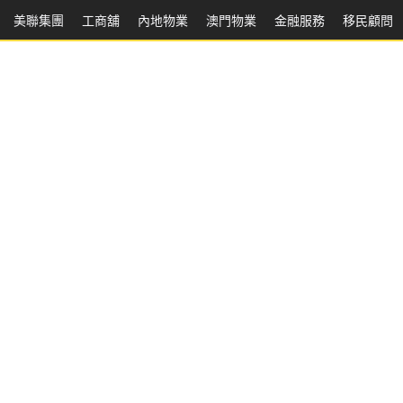
美聯集團
工商舖
內地物業
澳門物業
金融服務
移民顧問