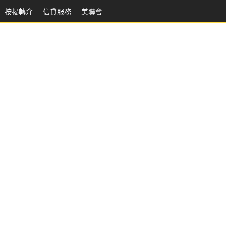
按揭轉介
信貸服務
美聯會