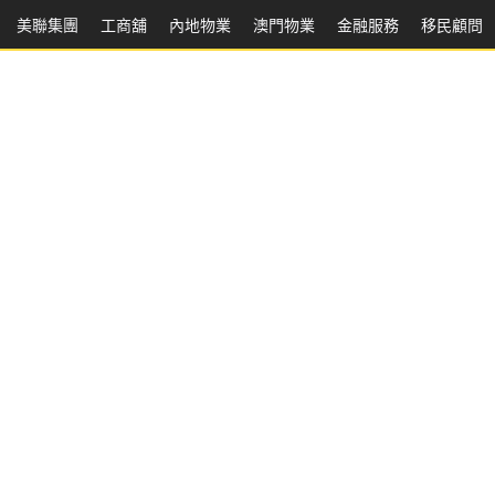
美聯集團
工商舖
內地物業
澳門物業
金融服務
移民顧問