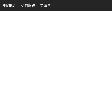
按揭轉介
信貸服務
美聯會