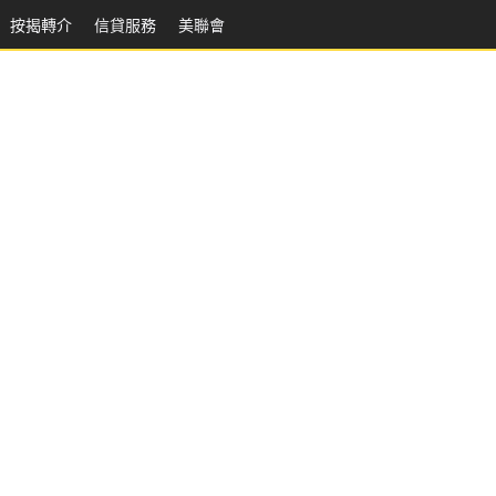
按揭轉介
信貸服務
美聯會