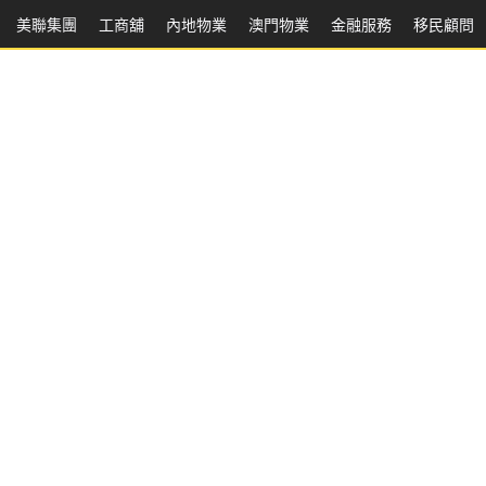
美聯集團
工商舖
內地物業
澳門物業
金融服務
移民顧問