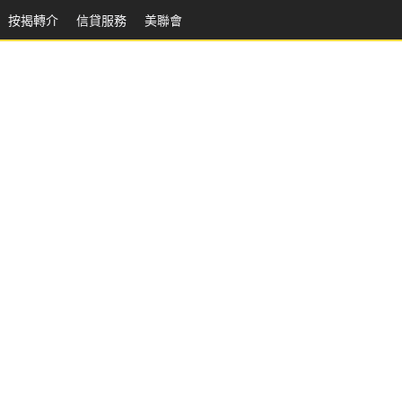
按揭轉介
信貸服務
美聯會