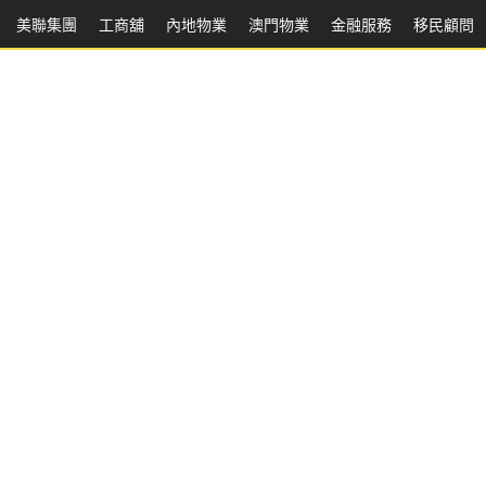
美聯集團
工商舖
內地物業
澳門物業
金融服務
移民顧問