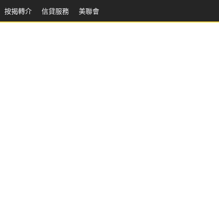
按揭轉介
信貸服務
美聯會