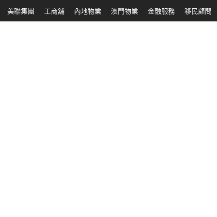
美聯集團
工商舖
內地物業
澳門物業
金融服務
移民顧問