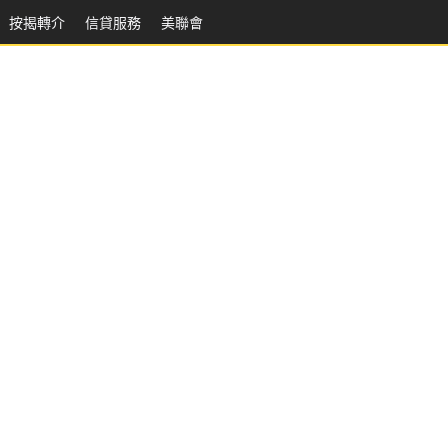
按揭轉介
信貸服務
美聯會