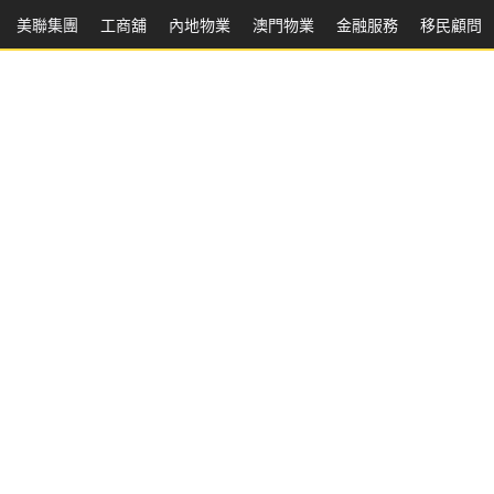
美聯集團
工商舖
內地物業
澳門物業
金融服務
移民顧問