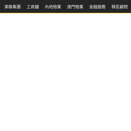
美聯集團
工商舖
內地物業
澳門物業
金融服務
移民顧問