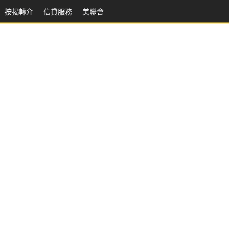
按揭轉介
信貸服務
美聯會