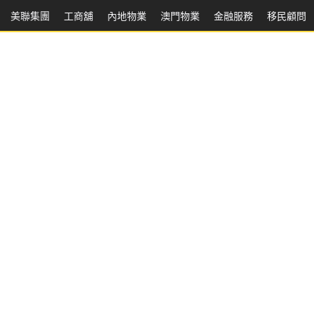
美聯集團
工商舖
內地物業
澳門物業
金融服務
移民顧問