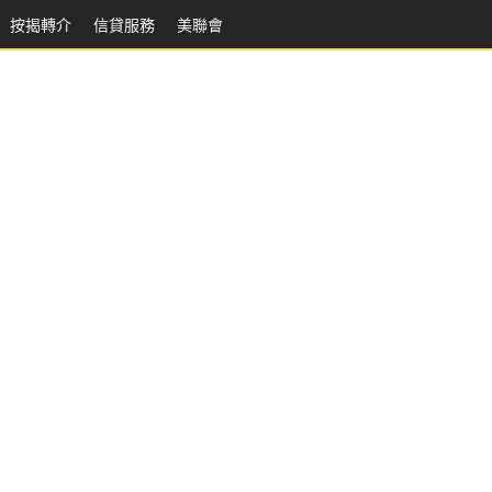
按揭轉介
信貸服務
美聯會