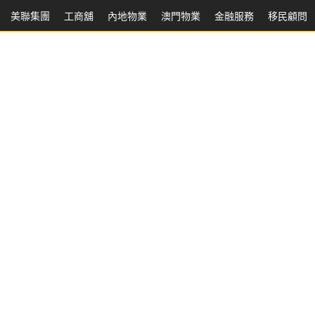
美聯集團
工商舖
內地物業
澳門物業
金融服務
移民顧問