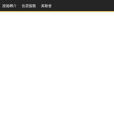
按揭轉介
信貸服務
美聯會