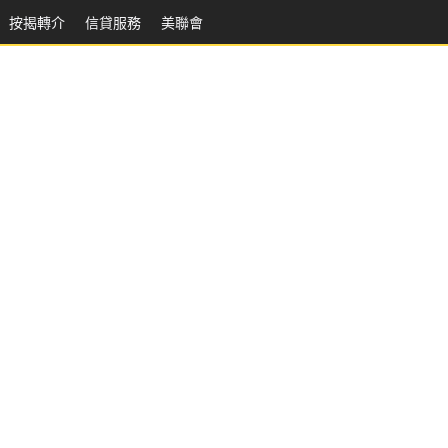
按揭轉介
信貸服務
美聯會