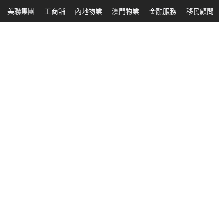
美聯集團
工商舖
內地物業
澳門物業
金融服務
移民顧問