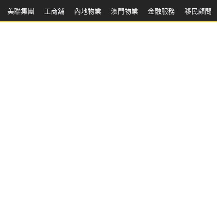
美聯集團
工商舖
內地物業
澳門物業
金融服務
移民顧問