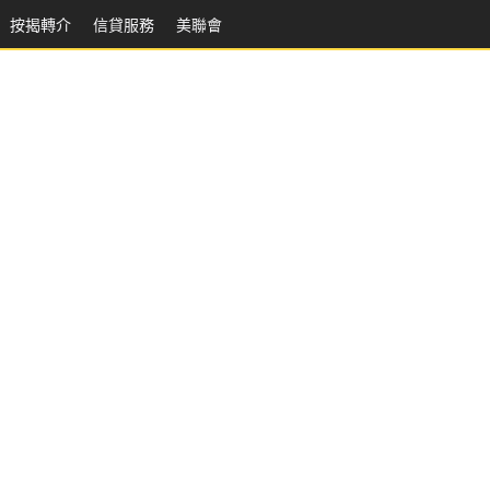
按揭轉介
信貸服務
美聯會