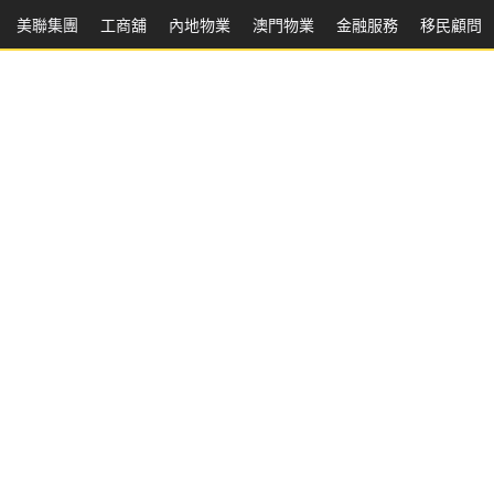
美聯集團
工商舖
內地物業
澳門物業
金融服務
移民顧問