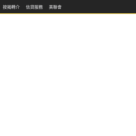
按揭轉介
信貸服務
美聯會