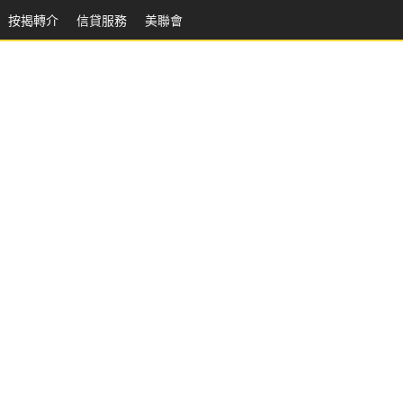
按揭轉介
信貸服務
美聯會