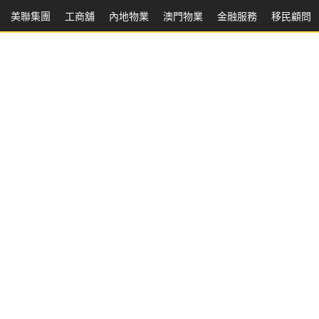
美聯集團
工商舖
內地物業
澳門物業
金融服務
移民顧問