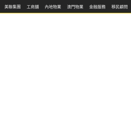
美聯集團
工商舖
內地物業
澳門物業
金融服務
移民顧問