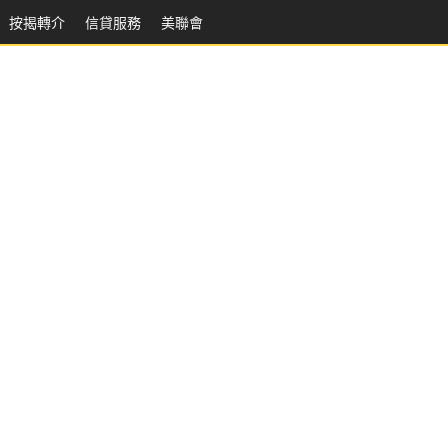
按揭轉介
信貸服務
美聯會