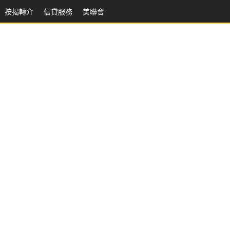
按揭轉介
信貸服務
美聯會