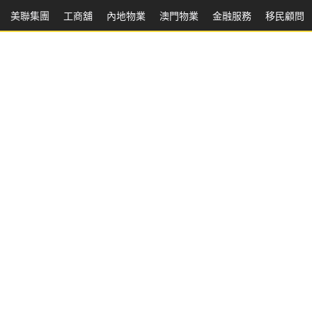
美聯集團
工商舖
內地物業
澳門物業
金融服務
移民顧問