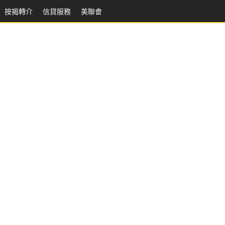
按揭轉介
信貸服務
美聯會