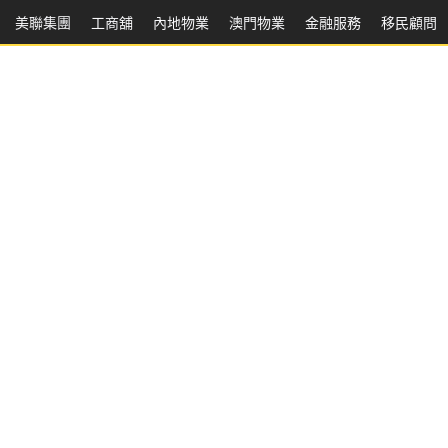
美聯集團
工商舖
內地物業
澳門物業
金融服務
移民顧問