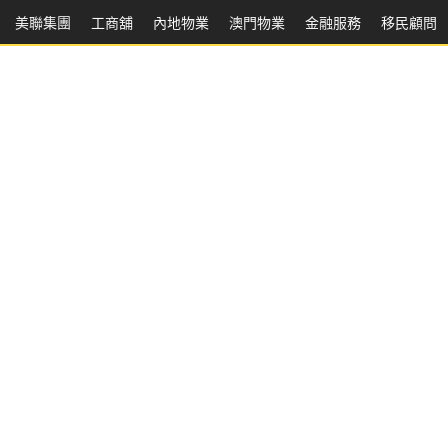
美聯集團
工商舖
內地物業
澳門物業
金融服務
移民顧問