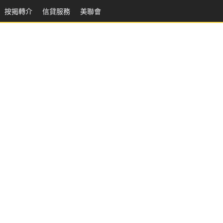
按揭轉介
信貸服務
美聯會