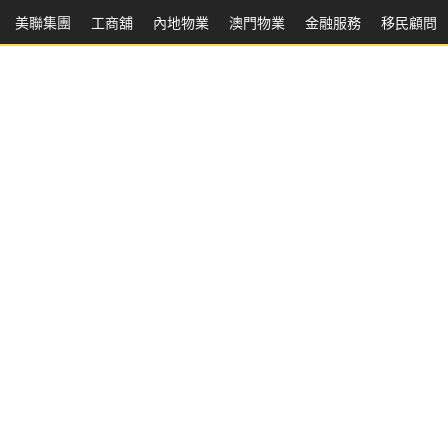
美聯集團
工商舖
內地物業
澳門物業
金融服務
移民顧問