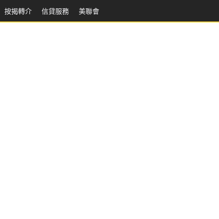
按揭轉介
信貸服務
美聯會