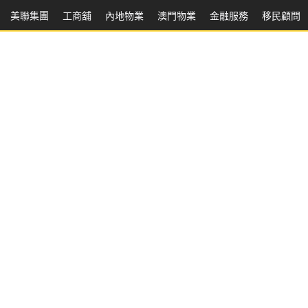
美聯集團
工商舖
內地物業
澳門物業
金融服務
移民顧問