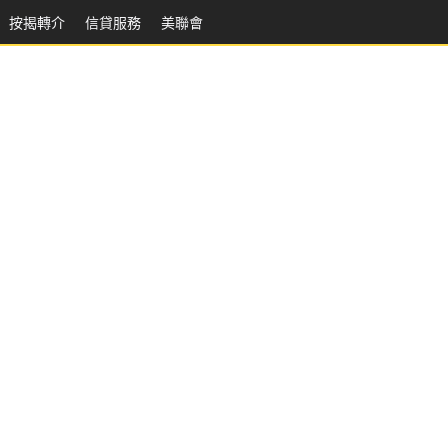
按揭轉介
信貸服務
美聯會