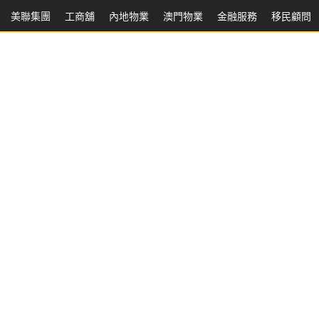
美聯集團
工商舖
內地物業
澳門物業
金融服務
移民顧問