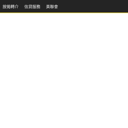
按揭轉介
信貸服務
美聯會