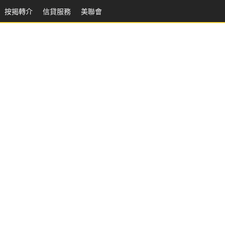
按揭轉介
信貸服務
美聯會