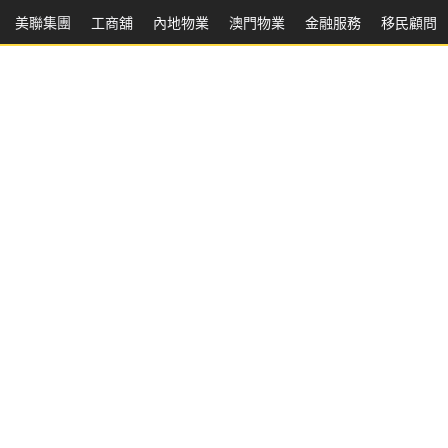
美聯集團
工商舖
內地物業
澳門物業
金融服務
移民顧問