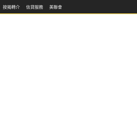
按揭轉介
信貸服務
美聯會