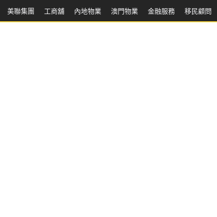
美聯集團
工商舖
內地物業
澳門物業
金融服務
移民顧問