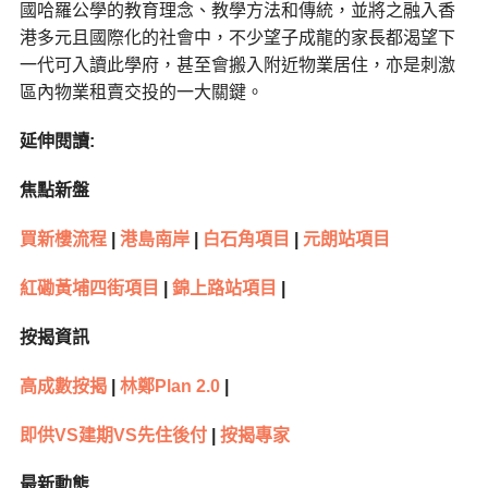
國哈羅公學的教育理念、教學方法和傳統，並將之融入香
港多元且國際化的社會中，不少望子成龍的家長都渴望下
一代可入讀此學府，甚至會搬入附近物業居住，亦是刺激
區內物業租賣交投的一大關鍵。
延伸閱讀:
焦點新盤
買新樓流程
|
港島南岸
|
白石角項目
|
元朗站項目
紅磡黃埔四街項目
|
錦上路站項目
|
按揭資訊
高成數按揭
|
林鄭Plan 2.0
|
即供VS建期VS先住後付
|
按揭專家
最新動態