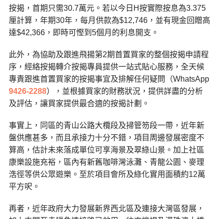
按揭，首期只需30.7萬元。若以今日H按實際按息為3.375
厘計算，年期30年，每月供款為$12,746，並有現金回贈高
達$42,366，即時可慳到5個月的利息開支。
此外，為協助及跟進飛揚第2期首置買家的整個按揭申請程
序，經絡按揭轉介按揭專員提供一站式貼心服務，全天候
專責跟進首置買家的按揭事宜及排解任何疑問（WhatsApp
9426-2288
），並根據買家的財務狀況，提供詳盡的分析
及評估，讓買家提供最合適的按揭計劃。
事實上，同區的青山公路大欖段及掃管笏段一帶，近年新
盤供應甚多，而且承接力十分不錯，
項目周邊發展密度不
算高，估計未來落成單位可享海景及翠綠山景。加上社區
康樂設施充裕，區內有新舊咖啡灣泳灘、青龍公園、麥理
浩徑等供公眾遊樂。至於項目會所及綠化實用面積約12萬
平方呎。
再者，近年政府大力發展新界西北區及連接大灣區發展，