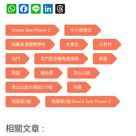
WhatsApp
Facebook
Line
LinkedIn
Threads
Grand Jete Phase 2
中小型單位
哈羅香港國際學校
大專生
小秀村
屯門
屯門至赤鱲角連接路
新盤
租盤
補地價
青山公路
青山公路大欖段170號
飛揚
飛揚第2期
飛揚第2期 Grand Jete Phase 2
相關文章 :