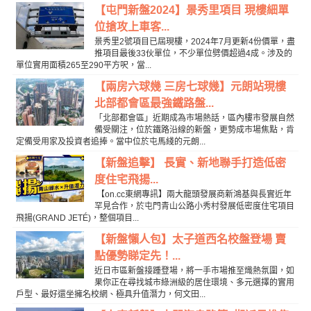
【屯門新盤2024】景秀里項目 現樓細單
位搶攻上車客...
景秀里2號項目已屆現樓，2024年7月更新4份價單，盡
推項目最後33伙單位，不少單位劈價超過4成。涉及的
單位實用面積265至290平方呎，當...
【兩房六球幾 三房七球幾】元朗站現樓
北部都會區最強鐵路盤...
「北部都會區」近期成為市場熱話，區內樓市發展自然
備受關注，位於鐵路沿線的新盤，更勢成市場焦點，肯
定備受用家及投資者追捧。當中位於屯馬綫的元朗...
【新盤追擊】 長實、新地聯手打造低密
度住宅飛揚...
【on.cc東網專訊】兩大龍頭發展商新鴻基與長實近年
罕見合作，於屯門青山公路小秀村發展低密度住宅項目
飛揚(GRAND JETÉ)，整個項目...
【新盤懶人包】太子道西名校盤登場 賣
點優勢睇定先！...
近日市區新盤接踵登場，將一手市場推至熾熱氛圍，如
果你正在尋找城市綠洲級的居住環境、多元選擇的實用
戶型、最好還坐擁名校網、極具升值潛力，何文田...