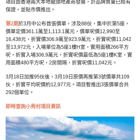
項目由香港兩大本地龍頭地產商發展，計品牌質量已經有
保證，並貼市價推出。
第2期
於3月中公布首張價單，涉及88伙，集中於第5座，
價單定價361.1萬至1,113.1萬元，價單呎價12,990至
16,438元，折實價306.9萬至923.9萬元，折實呎價11,042
至13,972元，入場單位為5座1樓H室，實用面積266平方
呎，折實入場306.9萬元，折實呎價最低為5座1樓K室，實
用面積480平方呎，2房間隔，折實呎價11,042元。
3月18日加推95伙後，3月19日原價再推第3號價單共109
伙，折實平均呎價約12,977元。項目暫推出3張價單合共
292個單位。
即時查詢小秀村項目資訊