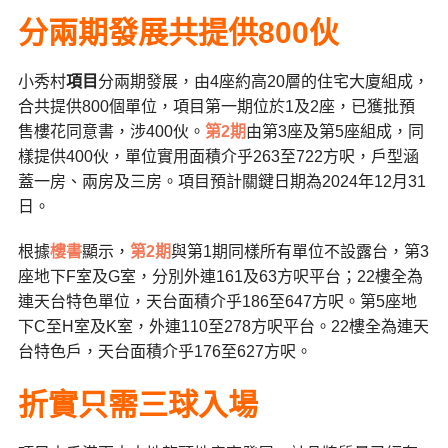
分兩期發展共提供800伙
小秀村
項目
分兩期發展，由4座約高20層的住宅大廈組成，
合共提供800個單位，
項目第一期位於1及2座，已獲批預
售樓花同意書，涉400伙
。
第2期
由第3座及第5座組成，同
樣提供400伙，單位實用面積介乎263至722方呎，戶型涵
蓋一房、兩房及三房。項目預計關鍵日期為2024年12月31
日。
根據
樓書
顯示，
第2期
與第1期同樣所有單位不設露台，第3
座地下F室及G室，分別外連161及63方呎平台；22樓全為
連天台特色單位，天台面積介乎186至647方呎。第5座地
下C至H室及K室，外連110至278方呎平台。22樓全為連天
台特色戶，天台面積介乎176至627方呎。
折實只需三球入場