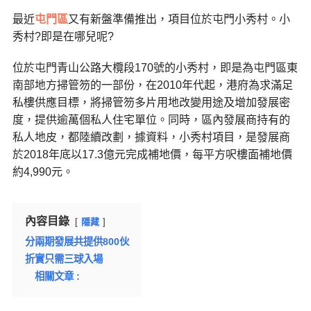
最近
屯門區
又有新盤準備推出，項目位於屯門小秀村。小
秀村?即是在哪兒呢?
位於
屯門青山公路大欖段170號的小秀村，即是為屯門區東
南部地方掃管笏的一部份，在2010年代起，港府為求滿足
私樓供應目標，將掃管笏多片用地改變用途及增加發展密
度，提供逾萬個私人住宅單位。同時，區內發展商持有的
私人地皮，都陸續改劃，據資料，
小秀村項目，是
發展商
於2018年底以17.3億元完成補地價，每平方呎樓面補地價
約4,990元。
內容目錄
隱藏
分兩期發展共提供800伙
折實只需三球入場
相關文章 :