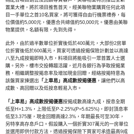
置業大禮，將於項目推售首天，經美聯物業購買任何此項
目一手單位之首10名買家，將可獲得自由行機票禮券，每
位價值約5,000元，優惠合共總值約50,000元。優惠由美聯
物業提供，名額有限，先到先得。
此外，由於過半數單位折實後低於400萬元，大部份2房單
位折實後低於600萬元，買家可透過按揭保險計劃並以高達
八至九成按揭即時入市，料項目將能吸引一眾首置人士選
購。另外，樓市交投轉趨活躍，近月各銀行為爭取按揭業
務，相繼調整按揭息率及增加現金回贈，經絡按揭特意為
該盤買家揀選出
「上車易」高成數按揭優惠
，讓他們以高
成數、高回贈以及低按息輕易入市。
「上車易」高成數按揭優惠
按揭成數高達九成，按息全期
低至H+1.3%，上限低至P-2.25%(P=5.625%)，即封頂息率
低至3.375厘，現金回贈高達2.3%，年期最長可至30年，
另特享高存息戶口。假設購入一個折實307萬元的一房單位
並選用即供付款方法，透過按揭保險下買家可承造最高9成