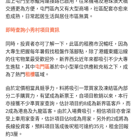
加上屯門至赤鱲角連接路已啟用，往來機場及港珠澳大橋
交通更為方便，屯門區內又有大型商場，社區配套亦愈來
愈成熟，日常起居生活與居住市區無異。
即時查詢小秀村項目資訊
同時，
投資者亦可了解一下，此區的租務市況暢旺，因為
大專生把握每年暑假找租盤作落腳點，除了港鐵東鐵沿線
的住宅物業最受歡迎外，新界西北近年來都吸引不少大專
生進駐，其中
屯門區
基於中小型單位供應較充裕之下，成
為了熱門
租樓
區域。
由於定價相當具競爭力，料將吸引一眾買家及凍結區內部
分二手購買力，有望成為新票王，自項目軟銷以來，本行
亦接獲不少準買家查詢，估計項目約8成為新界區客戶，而
2成為港島及九龍區客。由於入場費吸引，相信項目亦會深
受上車用家垂青，估計項目佔8成為用家，另外約2成將為
長線投資客，預料項目落成後呎租可達約35元，租金回報
約3厘。