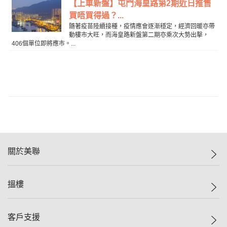
【上車新盤】屯門海皇路第2期近日推售
買唔買得過？...
隨著疫苗陸續接種，疫情應會逐漸穩定，經濟回暖亦帶
動樓市大旺，而海皇路新盤第二期亦乘次大勢出擊，
406個單位即將應市。...
關於美聯
美聯集團
搵樓
投資者關係
集團動態
一手新盤
客戶支援
人才招募