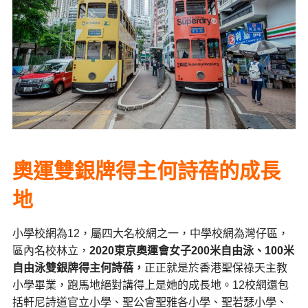
奧運雙銀牌得主何詩蓓的成長
地
小學校網為12，屬四大名校網之一，
中學
校網為灣仔區，
區內名校林立，
2020
東京奧運會女子
200
米自由泳、
100
米
自由泳
雙銀牌得主何詩蓓，
正正就是於香港聖保祿天主教
小學畢業，跑馬地絕對講得上是她的成長地。12校網還包
括軒尼詩道官立小學、聖公會聖雅各小學、聖若瑟小學、