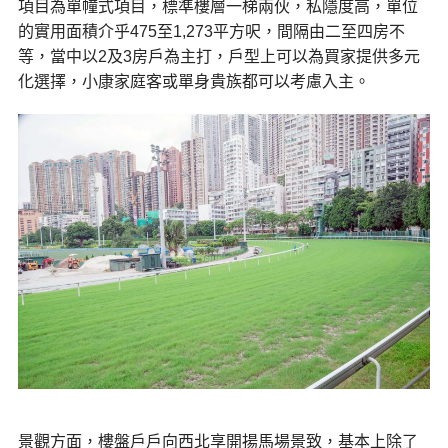
項目為單幢式項目，標準樓層一梯兩伙，私隱度高，單位
的實用面積介乎475至1,273平方呎，間隔由二至四房不
等，當中以2及3房戶為主打，戶型上可以為買家提供多元
化選擇，小康家庭客或單身貴族都可以考慮入主。
景觀方面，樓盤戶戶向西北享開揚馬場景致，基本上除了