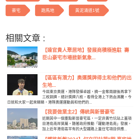
豪宅
跑馬地
黃泥涌道1號
相關文章 :
【達官貴人聚居地】發展商積極進駐 壽
臣山豪宅市場掀新氣象...
【區區有潛力】奧運獎牌得主和他們的出
生地...
今屆東京奧運，港隊發揮卓越，摘一金奪兩銀後再拿下
三枚銅牌，總計獎牌六枚，看得全港上下熱血沸騰。今
日就和大家一起來睇睇，港隊奧運運動員和他們的...
【我要做業主2】傳統與新晉豪宅
近期其中一個重點新晉豪宅區，一定非黃竹坑站上蓋項
目港島南岸莫屬。隨著政府推動「躍動港島南」發展，
加上近年港島區罕有的大型鐵路上蓋住宅項目供應...