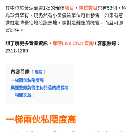
其中位於黃泥涌道1號的現樓
項目
，
單位數目
只有53個，極
為珍貴罕有，現仍然有小量優質單位可供發售，如果有意
進駐老牌豪宅地段跑馬地，絕對是難逢的機會，而且可即
買即住。
想了解更多置業資訊，
即時Live Chat 查詢
/ 客服熱線：
2311-1200
內容目錄
隱藏
一梯兩伙私隱度高
奧運雙銀牌得主何詩蓓的成長地
相關文章 :
一梯兩伙私隱度高