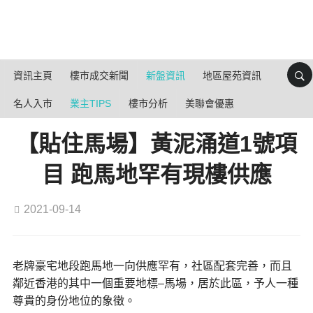
資訊主頁
樓市成交新聞
新盤資訊
地區屋苑資訊
名人入市
業主TIPS
樓市分析
美聯會優惠
【貼住馬場】黃泥涌道1號項
目 跑馬地罕有現樓供應
2021-09-14
老牌豪宅地段跑馬地一向供應罕有，社區配套完善，而且
鄰近香港的其中一個重要地標–馬場，居於此區，予人一種
尊貴的身份地位的象徵。