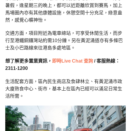
暑假，逢星期三的晚上，都可以近距離欣賞到賽馬，加上
馬場圈內亦有其他康體設施，休憩空間十分充足，綠意盎
然，感覺心曠神怡。
交通方面，項目附近為電車總站，可享受休閒生活，而步
行至港鐵銅鑼灣站約需10分鐘。另在黃泥涌道亦有多條巴
士及小巴路線來往港島多處地區。
想了解更多置業資訊，
即時Live Chat 查詢
/ 客服熱線：
2311-1200
生活配套方面，區內民生商店及食肆林立、有黃泥涌市政
大廈熟食中心、街市，基本上在區內已經可以滿足日常生
活所需。