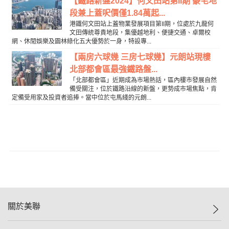
【鐵路新盤2024】何文田站第II期 豪宅地
段兼上蓋呎價僅1.84萬起...
港鐵何文田站上蓋物業發展項目第II期，位處於九龍何
文田傳統尊貴地段，集優越地利、便捷交通、卓爾校
網、休閒娛樂及園林綠化五大優勢於一身，特設專...
【兩房六球幾 三房七球幾】元朗站現樓
北部都會區最強鐵路盤...
「北部都會區」近期成為市場熱話，區內樓市發展自然
備受關注，位於鐵路沿線的新盤，更勢成市場焦點，肯
定備受用家及投資者追捧。當中位於屯馬綫的元朗...
關於美聯