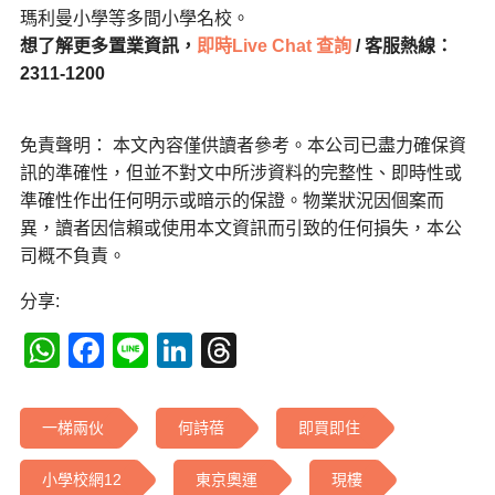
瑪利曼小學等多間小學名校。
想了解更多置業資訊，
即時Live Chat 查詢
/ 客服熱線：
2311-1200
免責聲明： 本文內容僅供讀者參考。本公司已盡力確保資
訊的準確性，但並不對文中所涉資料的完整性、即時性或
準確性作出任何明示或暗示的保證。物業狀況因個案而
異，讀者因信賴或使用本文資訊而引致的任何損失，本公
司概不負責。
分享:
WhatsApp
Facebook
Line
LinkedIn
Threads
一梯兩伙
何詩蓓
即買即住
小學校網12
東京奧運
現樓