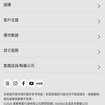
美聯集團
搵樓
投資者關係
集團動態
一手新盤
客戶支援
人才招募
二手盤
網站地圖
上車
自助放盤
樓市數據
減價
專業代理
低水
分行網絡
樓價指數
其它服務
美聯豪宅
查詢熱線
信心指數
獨家樓盤
聯絡我們
最新成交
屋苑專頁
租盤
集團成員/聯屬公司
按揭計算機
歷史成交
大灣區專頁
居屋專頁
負擔能力計算機
成交數據
樓市資訊
買賣流程
美聯物業
轉按計算機
屋苑成交排行榜
美聯精英會
鋑聯控股
*
繳款方式
地區百科
美聯慈善基金
美聯工商舖
*
本網頁所提供資料僅作參考用途。若因錯漏而引致任何不便或損失，美聯數碼
美善會
美聯中國
網及美聯物業概不負責。
地產代理管理協會
©
2026
美聯物業代理有限公司牌照號碼C-000982及或其有聯繫公司