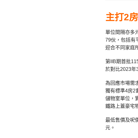
主打2房
單位間隔亦多元
79伙，包括有
迎合不同家庭
第IIB期首批1
於對比2023年
為回應市場需求
獨有標準4房2
儲物室單位，實
鐵路上蓋豪宅
最低售價及呎價
元。