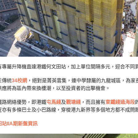
有專屬升降機直達港鐵何文田站，加上單位間隔多元，迎合不同
於傳統
34校網
，絕對是菁英雲集，連中學隸屬的九龍城區，為家
供應將為區內帶來換樓潮，以至投資者的出擊機會。
鐵路網絡優勢，即港鐵
屯馬綫
及
觀塘綫
，而且擁有
東鐵綫過海段
近亦有多條巴士及小巴路線，穿梭港九新界等多個地方都不成問
站IIA期新盤資訊