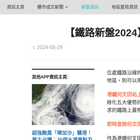
資訊主頁
樓市成交新聞
新盤資訊
地區屋苑資訊
【鐵路新盤2024
2024-08-29
位處鐵路沿線
其他APP資訊主頁:
地區，則可以
港鐵何文田站上
綠化五大優勢
求的鐵路上蓋
即時查詢何文
超強颱風「樺加沙」襲港！
作為港鐵何文
業主必讀：25個水浸黑點及