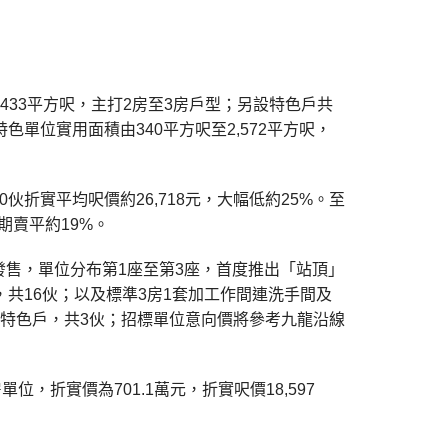
433平方呎，主打2房至3房戶型；另設特色戶共
單位實用面積由340平方呎至2,572平方呎，
90伙折實平均呎價約26,718元，大幅低約25%。至
B期賣平約19%。
式發售，單位分布第1座至第3座，首度推出「站頂」
呎，共16伙；以及標準3房1套加工作間連洗手間及
平台特色戶，共3伙；招標單位意向價將參考九龍沿線
，折實價為701.1萬元，折實呎價18,597