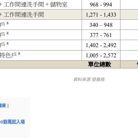
資料來源:發展商
隱藏
900餘萬起入場