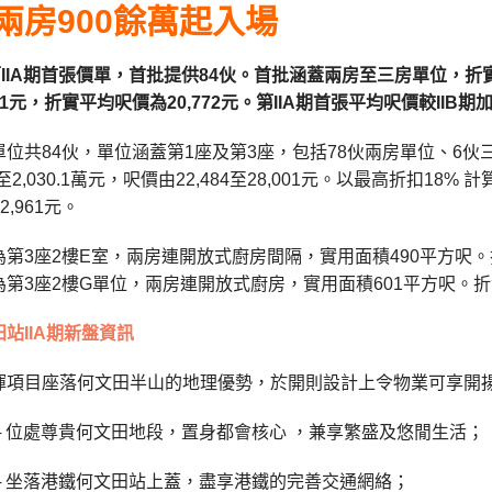
期兩房9
00餘萬起入場
第IIA期首張價單，首批提供84伙。首批涵蓋兩房至三房單位，折實售價
2,961元，折實平均呎價為20,772元。第IIA期首張平均呎價較IIB期
位共84伙，單位涵蓋第1座及第3座，包括78伙兩房單位、6伙三
元至2,030.1萬元，呎價由22,484至28,001元。以最高折扣18%
2,961元。
第3座2樓E室，兩房連開放式廚房間隔，實用面積490平方呎。折實
第3座2樓G單位，兩房連開放式廚房，實用面積601平方呎。折實售價
站IIA期新盤資訊
揮項目座落何文田半山的地理優勢，於開則設計上令物業可享開揚
─ 位處尊貴何文田地段，置身都會核心 ，兼享繁盛及悠閒生活；
─ 坐落港鐵何文田站上蓋，盡享港鐵的完善交通網絡；