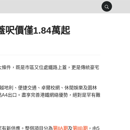
蓋呎價僅1.84萬起
大條件，既是市區又位處鐵路上蓋，更是傳統豪宅
越地利、便捷交通、卓爾校網、休閒娛樂及園林
A4出口。盡享完善港鐵網絡優勢，絕對是罕有難
罕有新供應。整個項目分為
第IIA期
及
第IIB期
，由5