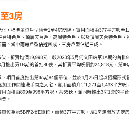
至3房
化，標準單位戶型涵蓋1至4房間隔，實用面積由377平方呎至1,
平台特色戶、頂層天台戶、高層特色戶，以及頂層天台特色戶，特色
所需。當中兩房戶型佔近四成，三房戶型佔近三成。
15伙，折實均價19,998元，較2023年5月何文田站第1A期的首批
3月推出第1B期的首批80伙，其折實平均呎價約24,818元，第II
，項目首度推出第IIA期84個單位，並於4月25日起以招標形
套加工作間連洗手間之大宅，實用面積介乎1,271至1,433平方
用面積由899至998平方呎，共65伙，並同時推出3房1套的
物業。
單位為第5B座2樓E單位，面積377平方呎，屬1房連開放式廚房單位