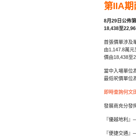
第IIA
8月29日公佈
18,438至2
首張價單涉及單
由1,147.8萬
價由18,438至2
當中入場單位為
最低呎價單位為
即時查詢何文田
發展商充分發
『優越地利』
『便捷交通』