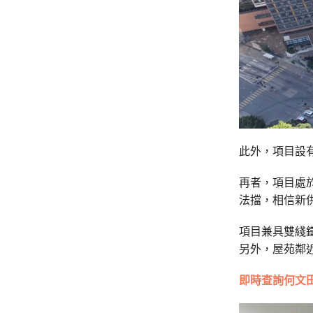
此外，項目設
再者，項目處
法擋，相信新
項目兼具雙綫
另外，屋苑鄰
即時查詢何文田