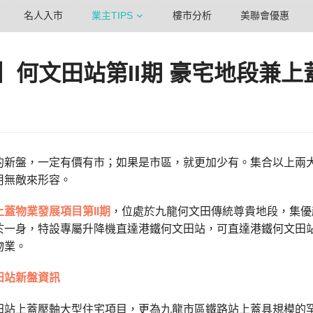
名人入市
業主TIPS
樓市分析
美聯會優惠
】何文田站第II期 豪宅地段兼上
的新盤，一定有價有市；如果是市區，就更加少有。集合以上兩
用無敵來形容。
蓋物業發展項目第II期
，位處於九龍何文田傳統尊貴地段，集優
於一身，特設專屬升降機直達港鐵何文田站，可直達港鐵何文田站
物業。
田站新盤資訊
田站上蓋壓軸大型住宅項目，更為九龍市區鐵路站上蓋具規模的