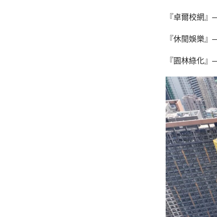
『卓爾校網』─
『休閒娛樂』
『園林綠化』