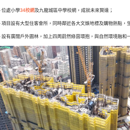
 位處小學
34校網
及九龍城區中學校網，成就未來賢達；
─ 項目設有大型住客會所，同時鄰近各大文娛地標及購物熱點，
─ 設有廣闊戶外園林，加上四周蔚然綠茵環抱，與自然環境融和