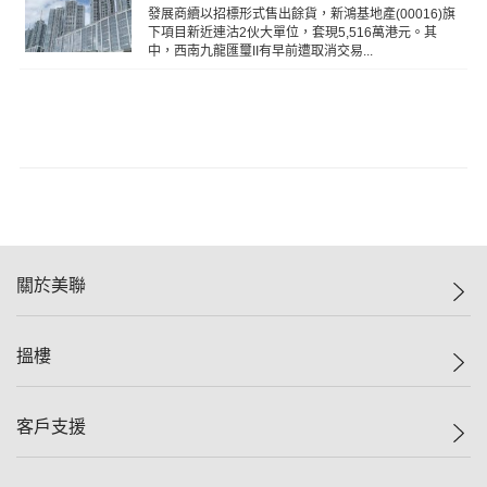
發展商續以招標形式售出餘貨，新鴻基地產(00016)旗
下項目新近連沽2伙大單位，套現5,516萬港元。其
中，西南九龍匯璽II有早前遭取消交易...
關於美聯
美聯集團
搵樓
投資者關係
集團動態
一手新盤
客戶支援
人才招募
二手盤
網站地圖
上車