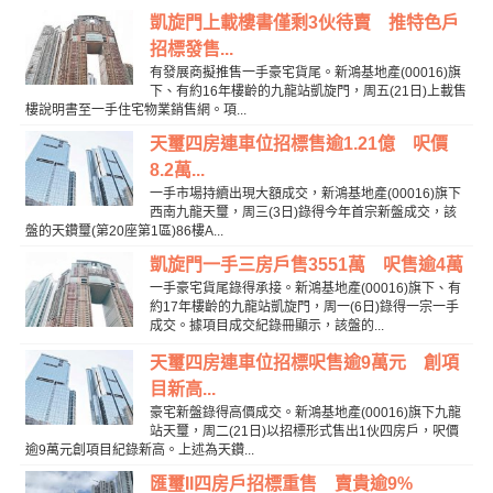
凱旋門上載樓書僅剩3伙待賣 推特色戶
招標發售...
有發展商擬推售一手豪宅貨尾。新鴻基地產(00016)旗
下、有約16年樓齡的九龍站凱旋門，周五(21日)上載售
樓說明書至一手住宅物業銷售網。項...
天璽四房連車位招標售逾1.21億 呎價
8.2萬...
一手市場持續出現大額成交，新鴻基地產(00016)旗下
西南九龍天璽，周三(3日)錄得今年首宗新盤成交，該
盤的天鑽璽(第20座第1區)86樓A...
凱旋門一手三房戶售3551萬 呎售逾4萬
一手豪宅貨尾錄得承接。新鴻基地產(00016)旗下、有
約17年樓齡的九龍站凱旋門，周一(6日)錄得一宗一手
成交。據項目成交紀錄冊顯示，該盤的...
天璽四房連車位招標呎售逾9萬元 創項
目新高...
豪宅新盤錄得高價成交。新鴻基地產(00016)旗下九龍
站天璽，周二(21日)以招標形式售出1伙四房戶，呎價
逾9萬元創項目紀錄新高。上述為天鑽...
匯璽II四房戶招標重售 賣貴逾9%