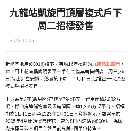
九龍站凱旋門頂層複式戶下
周二招標發售
2022-10-26
新鴻基地產(00016)旗下、有約16年樓齡的
九龍站
凱旋門
，
繼上周上載售樓說明書至一手住宅物業銷售網後，周三(26
日)發出銷售安排，落實於下周二(11月1日)起推出一伙頂層
複式戶招標發售。
上述為第2座(觀星閣)77樓至79樓B室，實用面積2,682方
呎，採四房連儲物室及書房間隔，連1,265方呎平台。招標
期為11月1日起至2023年1月31日。資料顯示，該盤早於
2005年4月開始發售樓花，曾於8日內速沽約800伙，為區
內指標屋苑。項目全盤目前只餘3個單位待售。