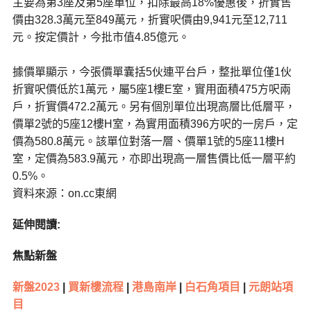
主要為第3座及第5座單位，扣除最高18%優惠後，折實售
價由328.3萬元至849萬元，折實呎價由9,941元至12,711
元。按定價計，今批市值4.85億元。
據價單顯示，今張價單囊括5伙連平台戶，整批單位僅1伙
折實呎價低於1萬元，屬5座1樓E室，實用面積475方呎兩
戶，折實價472.2萬元。另有個別單位出現高層比低層平，
價單2號的5座12樓H室，為實用面積396方呎的一房戶，定
價為580.8萬元。該單位對落一層、價單1號的5座11樓H
室，定價為583.9萬元，亦即出現高一層售價比低一層平約
0.5%。
資料來源：on.cc東網
延伸閱讀:
焦點新盤
新盤2023
|
買新樓流程
|
港島南岸
|
白石角項目
|
元朗站項
目