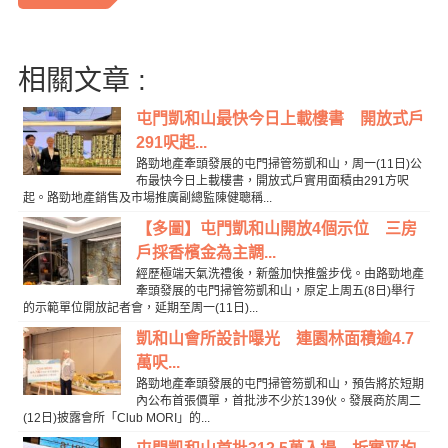
相關文章 :
屯門凱和山最快今日上載樓書 開放式戶
291呎起...
路勁地產牽頭發展的屯門掃管笏凱和山，周一(11日)公
布最快今日上載樓書，開放式戶實用面積由291方呎
起。路勁地產銷售及市場推廣副總監陳健聰稱...
【多圖】屯門凱和山開放4個示位 三房
戶採香檳金為主調...
經歷極端天氣洗禮後，新盤加快推盤步伐。由路勁地產
牽頭發展的屯門掃管笏凱和山，原定上周五(8日)舉行
的示範單位開放記者會，延期至周一(11日)...
凱和山會所設計曝光 連園林面積逾4.7
萬呎...
路勁地產牽頭發展的屯門掃管笏凱和山，預告將於短期
內公布首張價單，首批涉不少於139伙。發展商於周二
(12日)披露會所「Club MORI」的...