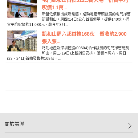
屯門凱和山首批312.5萬入場 折實平均
呎價1.1萬...
新盤低價推出成新常態，路勁地產牽頭發展的屯門掃管
笏凱和山，周四(14日)公布首張價單，提供140伙，折
實平均呎價約11,088元，較今年3月...
凱和山周六起首推168伙 暫收約2,900
張入票...
路勁地產及深圳控股(00604)合作發展的屯門掃管笏凱
和山，周二(19日)上載銷售安排，落實本周六、周日
(23、24日)首輪發售共168伙，...
關於美聯