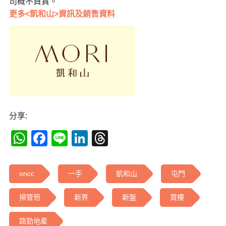
司概不負責。
更多<凱和山>資訊及銷售資料
分享:
WhatsApp
Facebook
Line
LinkedIn
Threads
oncc
一手
凱和山
屯門
掃管笏
新界
新盤
買樓
路勁地產