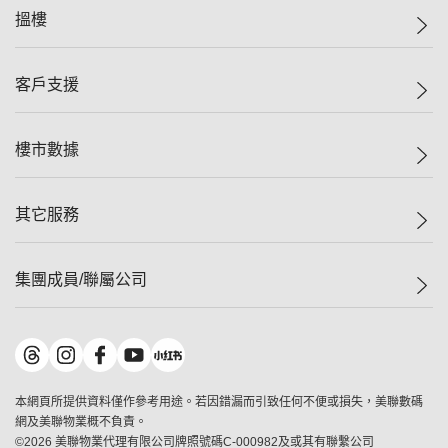
美聯集團
搵樓
投資者關係
集團動態
一手新盤
客戶支援
人才招募
二手盤
網站地圖
上車
自助放盤
樓市數據
減價
專業代理
低水
分行網絡
樓價指數
其它服務
美聯豪宅
查詢熱線
信心指數
獨家樓盤
聯絡我們
最新成交
屋苑專頁
租盤
集團成員/聯屬公司
按揭計算機
歷史成交
大灣區專頁
居屋專頁
負擔能力計算機
成交數據
樓市資訊
買賣流程
美聯物業
轉按計算機
屋苑成交排行榜
美聯精英會
鋑聯控股
*
繳款方式
地區百科
美聯慈善基金
美聯工商舖
*
本網頁所提供資料僅作參考用途。若因錯漏而引致任何不便或損失，美聯數碼
美善會
美聯中國
網及美聯物業概不負責。
地產代理管理協會
©
2026
美聯物業代理有限公司牌照號碼C-000982及或其有聯繫公司