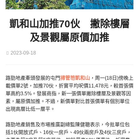
凱和山加推70伙 撇除樓層
及景觀屬原價加推
2023-09-18
路勁地產牽頭發展的屯門
掃管笏
凱和山
，周一(18日)傍晚上
載價單2號，加推70伙，折實平均呎價11,478元，較首張價
單高約3.5%。發展商指，新一張價單撇除樓層及景觀等因
素，屬原價加推。不過，新價單對比首張價單有個別單位
出現高層比低一層平。
路勁地產銷售及市場推廣副總監陳健聰表示，今批單位包
括1伙開放式戶、16伙一房戶、49伙兩房戶及4伙三房戶，