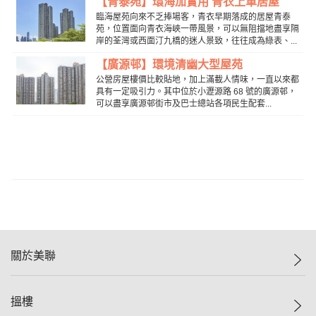
【青泰苑】環海加實用 青衣上車居屋
臨海屋苑向來不乏捧場客，青衣早期落成的居屋青泰
苑，位置面向青衣海峽一帶風景，可以無阻擋地盡享隔
岸的荃灣或西面汀九橋的迷人景致，往往成為綠表、...
【廣源邨】環境清幽大型屋苑
公營房屋樓價比較貼地，加上滿載人情味，一直以來都
具有一定吸引力。其中位於小瀝源路 68 號的廣源邨，
可以盡享廣源邨街市及巴士總站各項民生配套...
關於美聯
美聯集團
搵樓