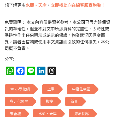
想了解更多
水藍・天岸
，
立即按此向在線客服查詢啦！
免責聲明： 本文內容僅供讀者參考。本公司已盡力確保資
訊的準確性，但並不對文中所涉資料的完整性、即時性或
準確性作出任何明示或暗示的保證。物業狀況因個案而
異，讀者因信賴或使用本文資訊而引致的任何損失，本公
司概不負責。
分享:
WhatsApp
Facebook
Line
LinkedIn
Threads
98 小學校網
上車
中產住宅區
多元化間隔
換樓
新界
東薈城
水藍・天岸
海濱長廊