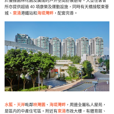
於優雅園林花園及廣闊的戶外空間舒展筋骨。大型住客會
所亦提供超過 40 項康樂及運動設施，同時有天橋接駁東薈
城、
東涌
港鐵站和
海堤灣畔
，配套完善。
水藍・天岸
毗鄰
映灣園
、
海堤灣畔
，周邊全屬私人屋苑，
是區内的中產住宅區。附近有
東涌
市政大樓，有體育館、