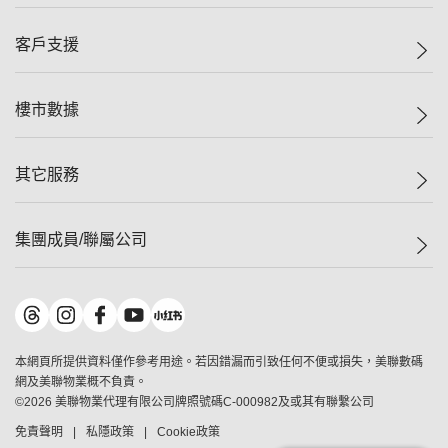
投資者關係
集團動態
一手新盤
客戶支援
人才招募
二手盤
網站地圖
上車
自助放盤
樓市數據
減價
專業代理
低水
分行網絡
樓價指數
其它服務
美聯豪宅
查詢熱線
信心指數
獨家樓盤
聯絡我們
最新成交
屋苑專頁
租盤
集團成員/聯屬公司
按揭計算機
歷史成交
大灣區專頁
居屋專頁
負擔能力計算機
成交數據
樓市資訊
買賣流程
美聯物業
轉按計算機
屋苑成交排行榜
美聯精英會
鋑聯控股
*
繳款方式
地區百科
美聯慈善基金
美聯工商舖
*
本網頁所提供資料僅作參考用途。若因錯漏而引致任何不便或損失，美聯數碼
美善會
美聯中國
網及美聯物業概不負責。
地產代理管理協會
©
2026
美聯物業代理有限公司牌照號碼C-000982及或其有聯繫公司
美聯澳門
申報已遞交的購樓意向登記
免責聲明
私隱政策
Cookie政策
美聯金融集團