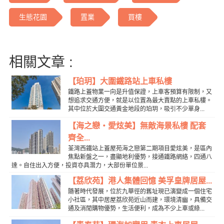
生態花園
置業
買樓
相關文章 :
【珀玥】大圍鐵路站上車私樓
鐵路上蓋物業一向是升值保證，上車客預算有限制，又
想追求交通方便，就是以位置為最大賣點的上車私樓。
其中位於大圍交通黃金地段的珀玥，吸引不少單身...
【海之戀‧愛炫美】無敵海景私樓 配套
齊全...
荃灣西鐵站上蓋屋苑海之戀第二期項目愛炫美，是區內
焦點新盤之一，盡顯地利優勢，接通鐵路網絡，四通八
達。自住出入方便，投資亦具潛力，大部份單位景...
【荔欣苑】港人集體回憶 美孚皇牌居屋...
隨著時代發展，位於九華徑的舊址現已演變成一個住宅
小社區，其中居屋荔欣苑近山而建，環境清幽，具備交
通及消閒購物優勢，生活便利，成為不少上車或綠...