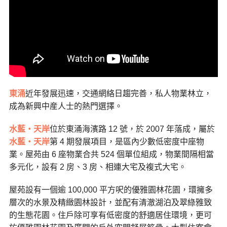
東涌
近年發展迅速，交通網絡日趨完善，私人物業林立，
成為新興中産人士的熱門選擇。
水藍・天岸
位於東涌海濱路 12 號，於 2007 年落成，屬於
水藍・天岸
第 4 期發展項目，是區內少數低密度中座物
業。屋苑由 6 座物業合共 524 個單位組成，物業間隔相當
多元化，設有 2 房、3 房、相連大宅及複式大宅。
屋苑設有一個逾 100,000 平方呎的優雅園林花園，環擁多
層次的水景及精緻園林設計，並配有清澈湖泊及翠綠雅致
的生態花園。住戶除可享有低密度的舒適居住環境，更可