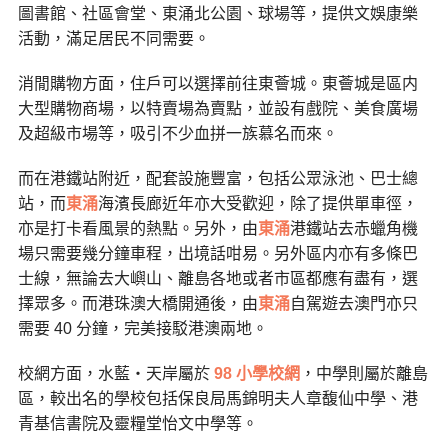
圖書館、社區會堂、東涌北公園、球場等，提供文娛康樂
活動，滿足居民不同需要。
消閒購物方面，住戶可以選擇前往東薈城。東薈城是區内
大型購物商場，以特賣場為賣點，並設有戲院、美食廣場
及超級市場等，吸引不少血拼一族慕名而來。
而在港鐵站附近，配套設施豐富，包括公眾泳池、巴士總
站，而
東涌
海濱長廊近年亦大受歡迎，除了提供單車徑，
亦是打卡看風景的熱點。另外，由
東涌
港鐵站去赤蠟角機
場只需要幾分鐘車程，出境話咁易。另外區内亦有多條巴
士線，無論去大嶼山、離島各地或者市區都應有盡有，選
擇眾多。而港珠澳大橋開通後，由
東涌
自駕遊去澳門亦只
需要 40 分鐘，完美接駁港澳兩地。
校網方面，水藍・天岸屬於
98 小學校網
，中學則屬於離島
區，較出名的學校包括保良局馬錦明夫人章馥仙中學、港
青基信書院及靈糧堂怡文中學等。