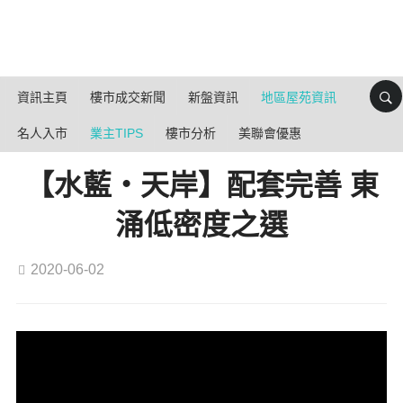
資訊主頁
樓市成交新聞
新盤資訊
地區屋苑資訊
名人入市
業主TIPS
樓市分析
美聯會優惠
【水藍・天岸】配套完善 東
涌低密度之選
2020-06-02