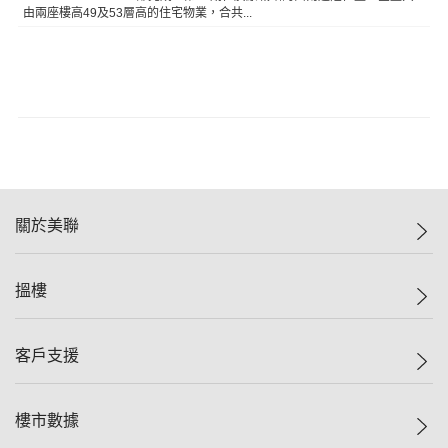
由兩座樓高49及53層高的住宅物業，合共...
關於美聯
美聯集團
搵樓
投資者關係
集團動態
一手新盤
客戶支援
人才招募
二手盤
網站地圖
上車
自助放盤
樓市數據
減價
專業代理