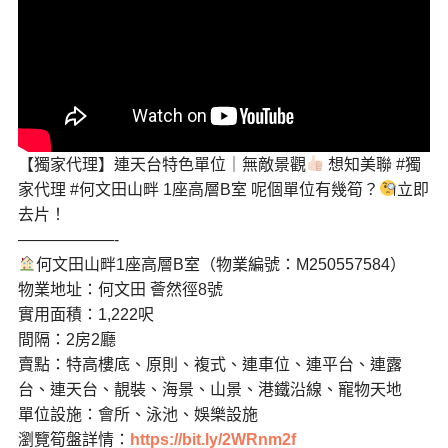
【獨家代理】連天台特色單位｜無敵景觀
想知美聯
#獨
家代理
#何文田山畔
1座高層B室 呢個單位有幾筍？
立即
去片！
——————-
何文田山畔1座高層B室（物業編號：M250557584）
物業地址：何文田 薈然徑8號
實用面積：1,222呎
間隔：2房2廳
賣點：特高樓底、原則、複式、連車位、連平台、連露
台、連天台、靚裝、海景、山景、港鐵沿線、寵物天地
單位設施：會所、泳池、娛樂設施
瀏覽筍盤詳情：
https://bit.ly/2WRnm2f