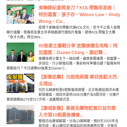
美聯經紀要周身刀？KOL帶盤唔易做｜
特別嘉賓：張子存、Wilson Law、Andy
Wong、Ca...
疫情下美聯成功帶動代理KOL文化，至今不止客人習慣
睇片搵樓，發展商及業主亦爭相邀請代理拍片推盤，請來KOL帶盤王大賽
「急才大獎」得主Wils...
80後業主實戰分享 放盤換樓全攻略｜特
別嘉賓：Daniel Ching、葉初聲...
換樓係唔少業主下一個目標，識買更要識賣，放盤要一
步到位，行少啲冤枉路，事前有咩準備功課？臨場有咩
實戰技巧？今日請嚟80後業主Daniel C...
【新盤追擊】元朗南屏匯 尋找進駐大西
北理由...
位於元朗屏柏里8號新盤南屏匯，正正毗連這個洪水橋
新發展區，項目共提供39伙分層戶及8間洋房，分層戶
實用面積由276至517方呎，涵蓋開放式至...
【康城新盤】基建及購物配套日益完善
入市第10期最後機會...
整個日出康城範圍，分為13期興建，預計於2025年全
部完成，第10期位於康城站的西南邊陲位置，全盤共