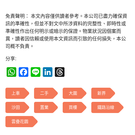
免責聲明： 本文內容僅供讀者參考。本公司已盡力確保資
訊的準確性，但並不對文中所涉資料的完整性、即時性或
準確性作出任何明示或暗示的保證。物業狀況因個案而
異，讀者因信賴或使用本文資訊而引致的任何損失，本公
司概不負責。
分享:
WhatsApp
Facebook
Line
LinkedIn
Threads
上車
二手
大圍
新界
沙田
置業
買樓
鐵路沿線
雲疊花園