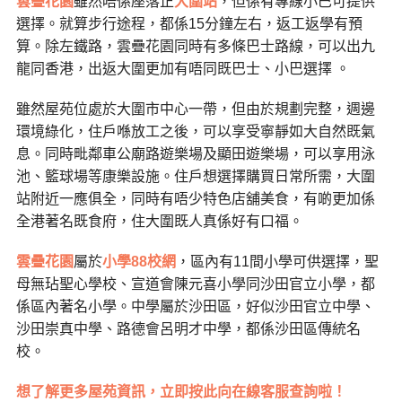
雲疊花園
雖然唔係座落正
大圍站
，但係有專線小巴可提供
選擇。就算步行途程，都係15分鐘左右，返工返學有預
算。除左鐵路，雲疊花園同時有多條巴士路線，可以出九
龍同香港，出返大圍更加有唔同既巴士、小巴選擇 。
雖然屋苑位處於大圍市中心一帶，但由於規劃完整，週邊
環境綠化，住戶喺放工之後，可以享受寧靜如大自然既氣
息。同時毗鄰車公廟路遊樂場及顯田遊樂場，可以享用泳
池、籃球場等康樂設施。住戶想選擇購買日常所需，大圍
站附近一應俱全，同時有唔少特色店舖美食，有啲更加係
全港著名既食府，住大圍既人真係好有口福。
雲疊花園
屬於
小學88校網
，區內有11間小學可供選擇，聖
母無玷聖心學校、宣道會陳元喜小學同沙田官立小學，都
係區內著名小學。中學屬於沙田區，好似沙田官立中學、
沙田崇真中學、路德會呂明才中學，都係沙田區傳統名
校。
想了解更多屋苑資訊
，立即按此向在線客服查詢啦！