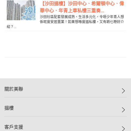
【沙田搵樓】沙田中心．希爾頓中心．偉
華中心．年青上車私樓三重奏...
沙田社區配套發展成熟，生活多元化，令唔少年青人想
係呢度安居置業！如果想喺度搵私樓，又有啲乜嘢好介
紹？...
關於美聯
美聯集團
搵樓
投資者關係
集團動態
一手新盤
客戶支援
人才招募