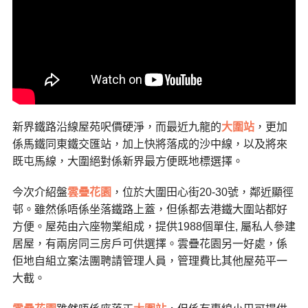
新界鐵路沿線屋苑呎價硬淨，而最近九龍的
大圍站
，更加
係馬鐵同東鐵交匯站，加上快將落成的沙中線，以及將來
既屯馬線，大圍絕對係新界最方便既地標選擇。
今次介紹盤
雲疊花園
，位於大圍田心街20-30號，鄰近顯徑
邨。雖然係唔係坐落鐵路上蓋，但係都去港鐵大圍站都好
方便。屋苑由六座物業組成，提供1988個單住, 屬私人參建
居屋，有兩房同三房戶可供選擇。雲疊花園另一好處，係
佢地自組立案法團聘請管理人員，管理費比其他屋苑平一
大截。