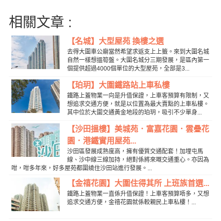
相關文章 :
【名城】大型屋苑 換樓之選
去得大圍車公廟當然希望求返支上上籤。來到大圍名城
自然一樣想搵筍盤。大圍名城分三期發展，是區內第一
個提供超過4000個單位的大型屋苑，全部是3...
【珀玥】大圍鐵路站上車私樓
鐵路上蓋物業一向是升值保證，上車客預算有限制，又
想追求交通方便，就是以位置為最大賣點的上車私樓。
其中位於大圍交通黃金地段的珀玥，吸引不少單身...
【沙田搵樓】美城苑．富嘉花園．雲疊花
園．港鐵實用屋苑...
沙田區發展成熟度高，擁有優質交通配套！加埋屯馬
線、沙中線三線加持，絕對係將來嘅交通重心。亦因為
咁，咁多年來，好多屋苑都圍繞住沙田站進行發展。...
【金禧花園】大圍住得其所 上班族首選...
鐵路上蓋物業一直係升值保證！上車客預算唔多，又想
追求交通方便，金禧花園就係較親民上車私樓！...