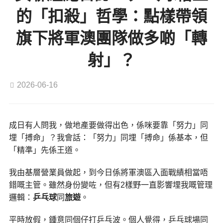
的「扣殺」哲學：點樣帶領
旗下將軍澳團隊做多啲「轉
射」？
2026-06-16
成日有人問我，做地產要做得出色，係咪要靠「努力」同
埋「搏命」？我會話：「努力」同埋「搏命」係基本，但
「精準」先係王道。
我由基層營業員做起，到今日係將軍澳區入面戰績相當唔
錯嘅主管。雖然身份變咗，但有2樣野一直影響埋我嘅管理
邏輯：
乒乓球
同
旅遊
。
平時放假，鍾意同個仔打乒乓波。個人覺得，乒乓球場同