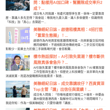
問：點樣用AI加口碑，幫團隊成交率升2
成？...
成日有人同我講，地產代理想爭生意，係咪一定要靠資
歷、靠識人多先至得？我會話：喺我地九豪入面，識人多係優勢，但識得用
「科技」加「真心」去築起一...
美聯經紀日誌 – 啟德租樓真相：4招打造
「置業生態圈」！...
啟德作為內地買家租客鍾情嘅地區，向來新盤交投同租
務同樣暢旺，不過相對其他傳統地區，二手交投可能相
對較少，如果主力於做二手銷售嘅代理，會否較難...
樓市熱話探討 – AI引致失業潮？樓市斷供
風險真係會急升？...
AI引致失業潮？樓市斷供風險真係會急升？AI 確實改變
工作型態與生產力，但歷史上科技轉型，並非單向大量
消滅就業，而是改變職務與技能需求，製造...
美聯經紀日誌 – 成交靠講故仔？西貢資深
Top主管「講」出信任與業績！...
成日有人問我：「你喺地產呢行做咗二十幾年，仲要由
廣州做到香港西貢，點解仲可以咁有火？唔悶嘅咩？」
我話你知：作為一個美聯經紀，只要你識得「講故...