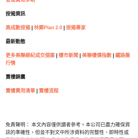
按揭資訊
高成數按揭
|
林鄭
Plan 2.0
|
按揭專家
最新動態
更多美聯經紀成交個案
|
樓市新聞
|
美聯樓價指數
|
鐵路盤
行情
賣樓錦囊
賣樓費用清單
|
賣樓流程
免責聲明： 本文內容僅供讀者參考。本公司已盡力確保資
訊的準確性，但並不對文中所涉資料的完整性、即時性或