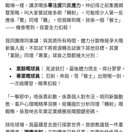
戰場一樣，講求嘅係
專注度
同
反應力
。仲記得之前集團調
整策略，叫大家嘗試做多啲「轉射」。可能唔少人第一反
應係「驚」同埋「難」。但我睇到嘅，就係一個「餐士」
—— 機會嚟到，就要全力扣殺！
我同團隊同事講：與其將所有時間、體力分散喺競爭大嘅
新盤入面，不如試下將資源轉去試做下其他目標。其實
「業餘」同埋「專業」球員之間都幾大分別：
業餘嘅球員：
見波就打，最後體力透支，得分寥寥。
專業嘅球員：
忍耐、佈局，等「餐士」出現嗰一刻，
一次過爆發，精準扣殺！
「一擊即中」唔係靠彩數，係靠個人對市況、唔同新盤動
態、客戶心理嘅精準洞察。呢種擅於分析同埋「轉射」嘅
戰略，係我哋去年奠定業績勝局嘅關鍵密碼。
除咗球場，我最鍾意去旅行探索世界。旅遊教識我一件重