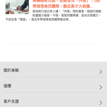
美聯經紀日誌 – 拒絕盲目「內卷」！2招
帶領港島西團隊，鎖定高才大商機...
我地呢行成日有人講，「內卷」得好厲害，個個代理都
絞盡腦汁搶客。不過，我就同團隊講：盲目去卷體力，
不如去卷「價值」。我去年帶領港島西團隊做出唔...
關於美聯
美聯集團
搵樓
投資者關係
集團動態
一手新盤
客戶支援
人才招募
二手盤