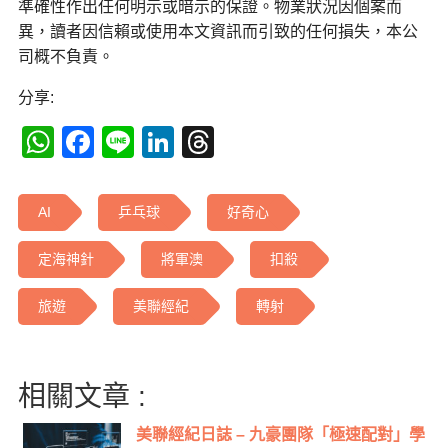
準確性作出任何明示或暗示的保證。物業狀況因個案而
異，讀者因信賴或使用本文資訊而引致的任何損失，本公
司概不負責。
分享:
WhatsApp
Facebook
Line
LinkedIn
Threads
AI
乒乓球
好奇心
定海神針
將軍澳
扣殺
旅遊
美聯經紀
轉射
相關文章 :
美聯經紀日誌 – 九豪團隊「極速配對」學