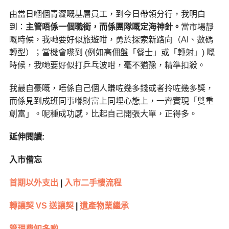
由當日嗰個青澀嘅基層員工，到今日帶領分行，我明白
到：
主管唔係一個職銜，而係團隊嘅定海神針。
當市場靜
嘅時候，我哋要好似旅遊咁，勇於探索新路向（AI、數碼
轉型）；當機會嚟到 (例如高佣盤「餐士」或「轉射」) 嘅
時候，我哋要好似打乒乓波咁，毫不猶豫，精準扣殺。
我最自豪嘅，唔係自己個人賺咗幾多錢或者拎咗幾多獎，
而係見到成班同事喺財富上同埋心態上，一齊實現「雙重
創富」。呢種成功感，比起自己開張大單，正得多。
延伸閱讀
:
入市備忘
首期以外支出
|
入市二手樓流程
轉讓契
VS
送讓契
|
遺產物業繼承
管理費知多啲