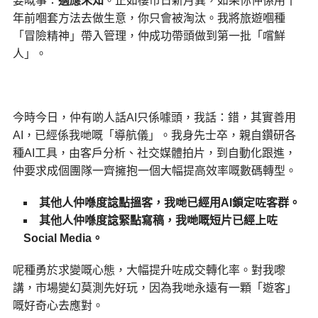
要嘅事：
適應未知
。正如樓市日新月異，如果你仲係用十
年前嗰套方法去做生意，你只會被淘汰。我將旅遊嗰種
「冒險精神」帶入管理，仲成功帶頭做到第一批「嚐鮮
人」。
今時今日，仲有啲人話AI只係噱頭，我話：錯，其實善用
AI，已經係我哋嘅「導航儀」。我身先士卒，親自鑽研各
種AI工具，由客戶分析、社交媒體拍片，到自動化跟進，
仲要求成個團隊一齊擁抱一個大幅提高效率嘅數碼轉型。
其他人仲喺度諗點搵客，我哋已經用AI
鎖定咗客群。
其他人仲喺度諗緊點寫稿，我哋嘅短片已經上咗
Social Media
。
呢種勇於求變嘅心態，大幅提升咗成交轉化率。對我嚟
講，市場變幻莫測先好玩，因為我哋永遠有一顆「遊客」
嘅好奇心去應對。