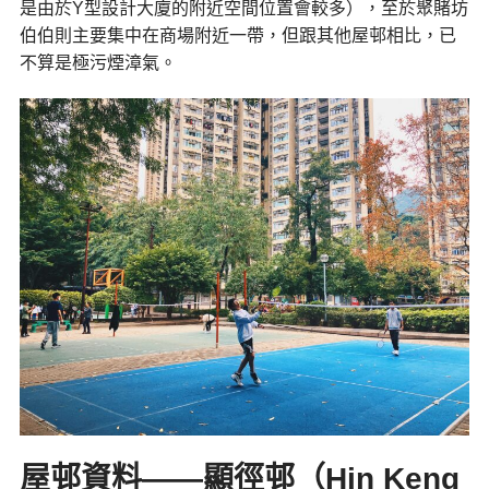
是由於Y型設計大廈的附近空間位置會較多），至於聚賭坊
伯伯則主要集中在商場附近一帶，但跟其他屋邨相比，已
不算是極污煙漳氣。
屋邨資料——顯徑邨（Hin Keng