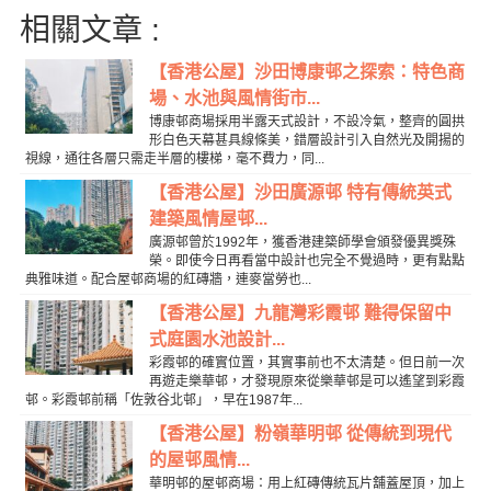
相關文章 :
【香港公屋】沙田博康邨之探索：特色商
場、水池與風情街市...
博康邨商場採用半露天式設計，不設冷氣，整齊的圓拱
形白色天幕甚具線條美，錯層設計引入自然光及開揚的
視線，通往各層只需走半層的樓梯，毫不費力，同...
【香港公屋】沙田廣源邨 特有傳統英式
建築風情屋邨...
廣源邨曾於1992年，獲香港建築師學會頒發優異獎殊
榮。即使今日再看當中設計也完全不覺過時，更有點點
典雅味道。配合屋邨商場的紅磚牆，連麥當勞也...
【香港公屋】九龍灣彩霞邨 難得保留中
式庭園水池設計...
彩霞邨的確實位置，其實事前也不太清楚。但日前一次
再遊走樂華邨，才發現原來從樂華邨是可以遙望到彩霞
邨。彩霞邨前稱「佐敦谷北邨」，早在1987年...
【香港公屋】粉嶺華明邨 從傳統到現代
的屋邨風情...
華明邨的屋邨商場：用上紅磚傳統瓦片舖蓋屋頂，加上