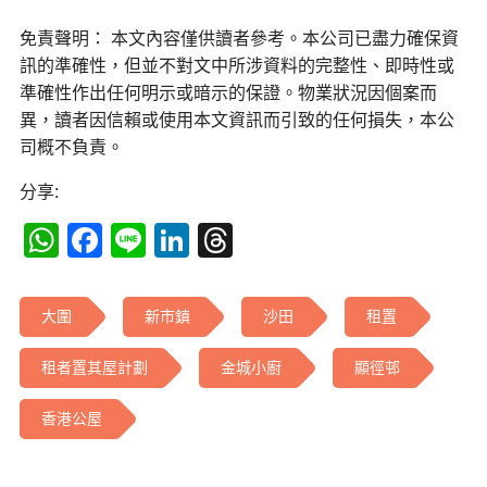
免責聲明： 本文內容僅供讀者參考。本公司已盡力確保資
訊的準確性，但並不對文中所涉資料的完整性、即時性或
準確性作出任何明示或暗示的保證。物業狀況因個案而
異，讀者因信賴或使用本文資訊而引致的任何損失，本公
司概不負責。
分享:
WhatsApp
Facebook
Line
LinkedIn
Threads
大圍
新市鎮
沙田
租置
租者置其屋計劃
金城小廚
顯徑邨
香港公屋