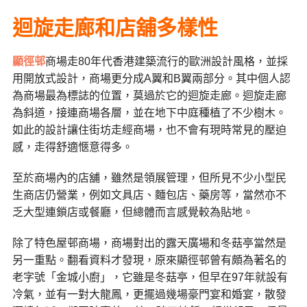
迴旋走廊和店舖多樣性
顯徑邨
商場走80年代香港建築流行的歐洲設計風格，並採
用開放式設計，商場更分成A翼和B翼兩部分。其中個人認
為商場最為標誌的位置，莫過於它的迴旋走廊。迴旋走廊
為斜道，接連商場各層，並在地下中庭種植了不少樹木。
如此的設計讓住街坊走經商場，也不會有現時常見的壓迫
感，走得舒適愜意得多。
至於商場內的店舖，雖然是領展管理，但所見不少小型民
生商店仍營業，例如文具店、麵包店、藥房等，當然亦不
乏大型連鎖店或餐廳，但總體而言感覺較為貼地。
除了特色屋邨商場，商場對出的露天廣場和冬菇亭當然是
另一重點。翻看資料才發現，原來顯徑邨曾有頗為著名的
老字號「金城小廚」，它雖是冬菇亭，但早在97年就設有
冷氣，並有一對大龍鳳，更擺過幾場豪門宴和婚宴，散發