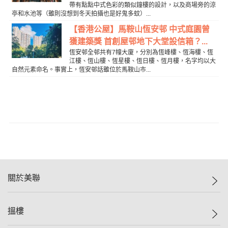
帶有點點中式色彩的類似鐘樓的設計，以及商場旁的涼
亭和水池等（雖則沒想到冬天拍攝也是好鬼多蚊）...
【香港公屋】馬鞍山恆安邨 中式庭園曾
獲建築獎 首創屋邨地下大堂設信箱？...
恆安邨全邨共有7幢大廈，分別為恆峰樓、恆海樓、恆
江樓、恆山樓、恆星樓、恆日樓、恆月樓，名字均以大
自然元素命名。事實上，恆安邨話雖位於馬鞍山市...
關於美聯
美聯集團
搵樓
投資者關係