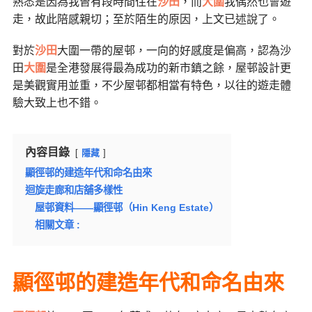
熟悉是因為我曾有段時間住在
沙田
，而
大圍
我偶然也會遊
走，故此陪感親切；至於陌生的原因，上文已述說了。
對於
沙田
大圍一帶的屋邨，一向的好感度是偏高，認為沙
田
大圍
是全港發展得最為成功的新市鎮之餘，屋邨設計更
是美觀實用並重，不少屋邨都相當有特色，以往的遊走體
驗大致上也不錯。
內容目錄
隱藏
顯徑邨的建造年代和命名由來
迴旋走廊和店舖多樣性
屋邨資料——顯徑邨（Hin Keng Estate）
相關文章 :
顯徑邨的建造年代和命名由來