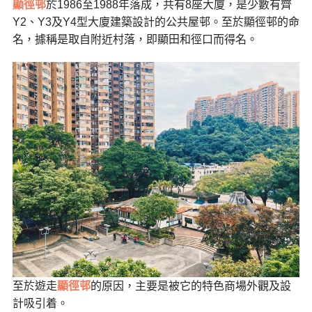
顯徑邨
於1986至1988年落成，共有8座大廈，是少數有齊
Y2、Y3及Y4型大廈建築設計的公共屋邨。至於顯徑邨的命
名，據稱是取自附近村落，即顯田和徑口而得名。
至於遊走
顯徑邨
的原因，主要是被它的特色商場外觀及設
計吸引着。