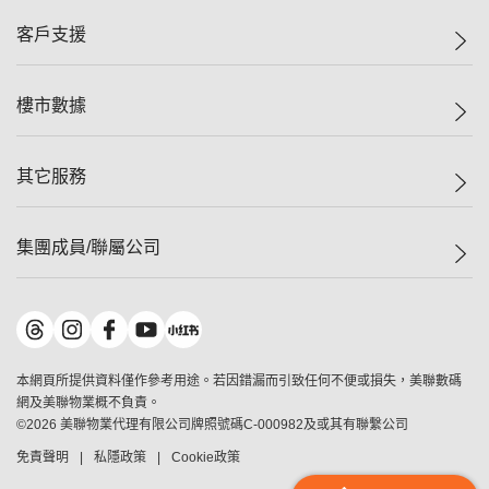
集團動態
一手新盤
客戶支援
人才招募
二手盤
網站地圖
上車
自助放盤
樓市數據
減價
專業代理
低水
分行網絡
樓價指數
其它服務
美聯豪宅
查詢熱線
信心指數
獨家樓盤
聯絡我們
最新成交
屋苑專頁
租盤
集團成員/聯屬公司
按揭計算機
歷史成交
大灣區專頁
居屋專頁
負擔能力計算機
成交數據
樓市資訊
買賣流程
美聯物業
轉按計算機
屋苑成交排行榜
美聯精英會
鋑聯控股
*
繳款方式
地區百科
美聯慈善基金
美聯工商舖
*
本網頁所提供資料僅作參考用途。若因錯漏而引致任何不便或損失，美聯數碼
美善會
美聯中國
網及美聯物業概不負責。
地產代理管理協會
©
2026
美聯物業代理有限公司牌照號碼C-000982及或其有聯繫公司
美聯澳門
申報已遞交的購樓意向登記
免責聲明
私隱政策
Cookie政策
美聯金融集團