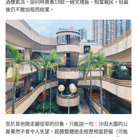
酒樓氣派，卻同時賣着19蚊一碗叉燒飯，相當親民。但最
後仍不敵加租而結業。
至於其他遊走顯徑邨的印象，只能說一句：沙田大圍的公
屋果然不會令人失望。起碼整體遊走經歷相當舒服（可能