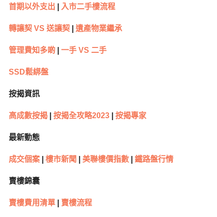
首期以外支出
|
入市二手樓流程
轉讓契 VS 送讓契
|
遺產物業繼承
管理費知多啲
|
一手 VS 二手
SSD鬆綁盤
按揭資訊
高成數按揭
|
按揭全攻略2023
|
按揭專家
最新動態
成交個案
|
樓市新聞
|
美聯樓價指數
|
鐵路盤行情
賣樓錦囊
賣樓費用清單
|
賣樓流程