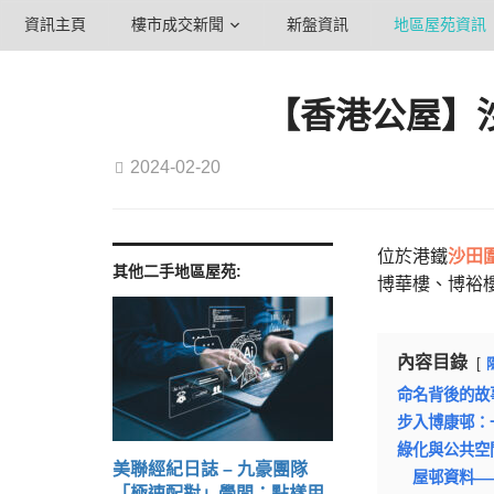
資訊主頁
樓市成交新聞
新盤資訊
地區屋苑資訊
【香港公屋】
2024-02-20
位於港鐵
沙田
其他二手地區屋苑:
博華樓、博裕
內容目錄
命名背後的故
步入博康邨：
綠化與公共空
美聯經紀日誌 – 九豪團隊
屋邨資料——博
「極速配對」學問：點樣用