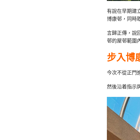
有說在早期建
博康邨，同時
言歸正傳，說
邨的屋邨範圍
步入博
今次不從正門
然後沿着指示