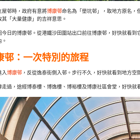
立屋邨時，政府有意將
博康邨
命名為「壆坑邨」，取地方原名，
取其「大量健康」的吉祥意思。
回今日的博康邨。從港鐵沙田圍站出口前往博康邨，好快就看到
內。
康邨：一次特別的旅程
進入
博康邨
，反從逸泰街側入邨。步行不久，好快就看到地方空
牌走過，途經博泰樓、博逸樓、博裕樓及博康社區會堂，好快就