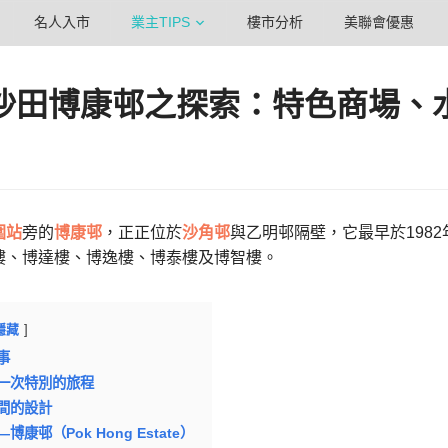
名人入市
業主TIPS
樓市分析
美聯會優惠
沙田博康邨之探索：特色商場、
圍站
旁的
博康邨
，正正位於
沙角邨
與乙明邨隔壁，它最早於198
樓、博達樓、博逸樓、博泰樓及博智樓。
隱藏
事
一次特別的旅程
間的設計
康邨（Pok Hong Estate）