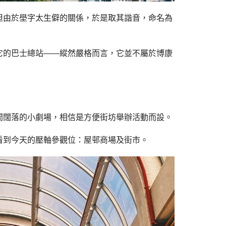
但由於壆字太生僻的關係，於是取其諧音，命名為
它的巴士總站——縱然嚴格而言，它並不屬於博康
間闊落的小劇場，相信是方便街坊舉辦活動而設。
看到今天的壓軸參觀位：屋邨商場及街市。