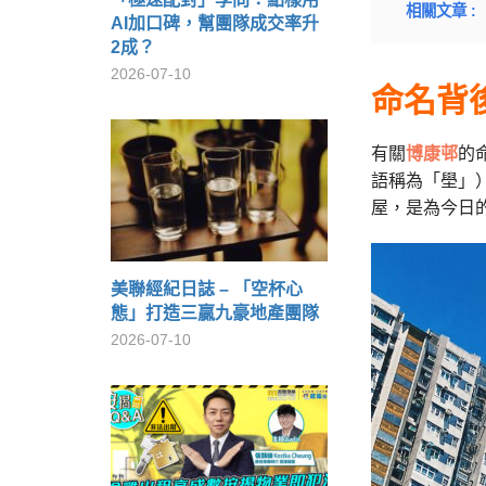
相關文章 :
AI加口碑，幫團隊成交率升
2成？
2026-07-10
命名背
有關
博康邨
的
語稱為「壆」
屋，是為今日
美聯經紀日誌 – 「空杯心
態」打造三贏九豪地產團隊
2026-07-10