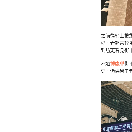
之前從網上搜
檔，看起來較
到訪更看見街
不過
博康邨
街
史，仍保留了