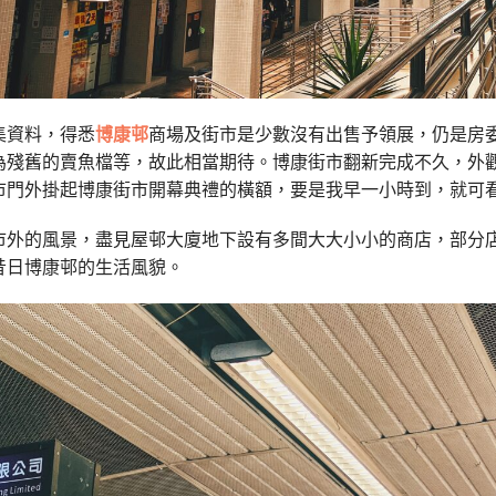
集資料，得悉
博康邨
商場及街市是少數沒有出售予領展，仍是房
為殘舊的賣魚檔等，故此相當期待。
博康街市翻新完成不久，外
市門外掛起博康街市開幕典禮的橫額，要是我早一小時到，就可
市外的風景，盡見屋邨大廈地下設有多間大大小小的商店，部分
昔日博康邨的生活風貌。