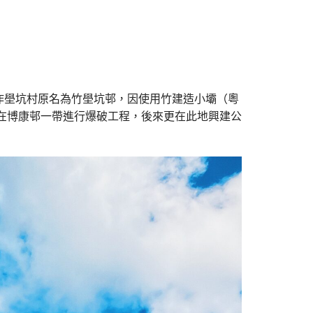
作壆坑村原名為竹壆坑邨，因使用竹建造小壩（粵
是在博康邨一帶進行爆破工程，後來更在此地興建公