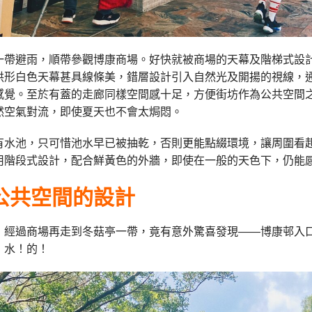
一帶避雨，順帶參觀博康商場。
好快就被商場的天幕及階梯式設
拱形白色天幕甚具線條美，錯層設計引入自然光及開揚的視線，
感覺。至於有蓋的走廊同樣空間感十足，方便街坊作為公共空間
然空氣對流，即使夏天也不會太焗悶。
有水池，只可惜池水早已被抽乾，否則更能點綴環境，讓周圍看
用階段式設計，配合鮮黃色的外牆，即使在一般的天色下，仍能
公共空間的設計
，經過商場再走到冬菇亭一帶，竟有意外驚喜發現——博康邨入
！水！的！