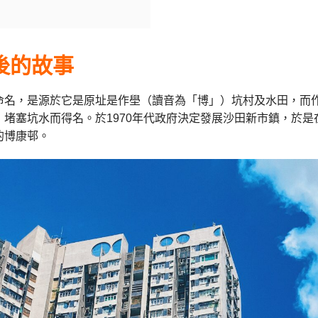
後的故事
命名，是源於它是原址是作壆（讀音為「博」）坑村及水田，而
）堵塞坑水而得名。於1970年代政府決定發展沙田新市鎮，於
的博康邨。