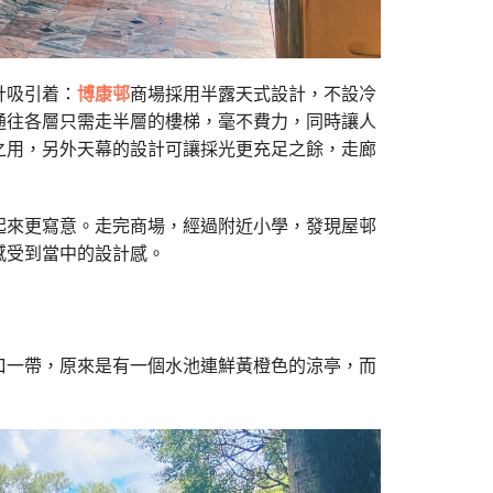
計吸引着：
博康邨
商場採用半露天式設計，不設冷
通往各層只需走半層的樓梯，毫不費力，同時讓人
之用，另外天幕的設計可讓採光更充足之餘，走廊
起來更寫意。走完商場，經過附近小學，發現屋邨
感受到當中的設計感。
口一帶，原來是有一個水池連鮮黃橙色的涼亭，而