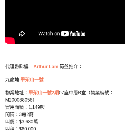
代理帶睇樓 –
Arthur Lam
筍盤推介：
九龍塘
畢架山一號
物業地址：
畢架山一號2期
07座中層B室（物業編號：
M200088058）
實用面積：1,149呎
間隔：3房2廳
叫價：$3,680萬
叫租：$60,000