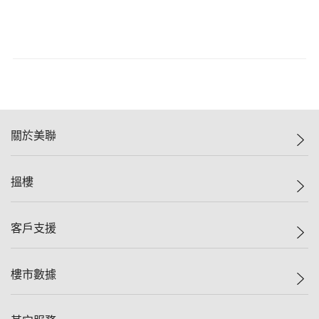
關於美聯
美聯集團
搵樓
投資者關係
集團動態
一手新盤
客戶支援
人才招募
二手盤
網站地圖
上車
自助放盤
樓市數據
減價
專業代理
低水
分行網絡
樓價指數