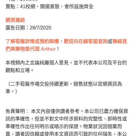
賣點：41校網、開揚景致、會所設施齊全
網頁連結
廣告日期：28/7/2020
了解筍盤詳情或預約睇樓，歡迎向在線客服查詢
或
聯絡我
們美聯物業代理 Arthur
！
本視頻內之言論純屬個人意見，並不代表本公司及平台的
觀點和立場。
（二手筍盤巿場交投持續更新，銷售狀態以官網資訊為
準。）
免責聲明： 本文內容僅供讀者參考。本公司已盡力確保資
訊的準確性，但並不對文中所涉資料的完整性、即時性或
準確性作出任何明示或暗示的保證。物業狀況因個案而
異，讀者因信賴或使用本文資訊而引致的任何損失，本公