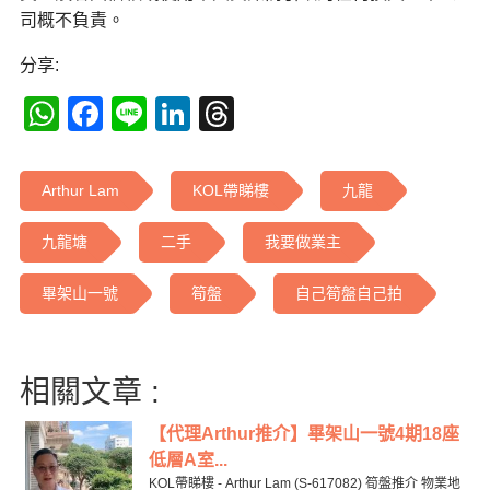
司概不負責。
分享:
WhatsApp
Facebook
Line
LinkedIn
Threads
Arthur Lam
KOL帶睇樓
九龍
九龍塘
二手
我要做業主
畢架山一號
筍盤
自己筍盤自己拍
相關文章 :
【代理Arthur推介】畢架山一號4期18座
低層A室...
KOL帶睇樓 - Arthur Lam (S-617082) 筍盤推介 物業地